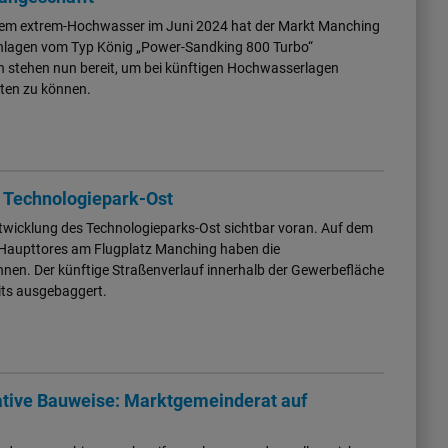
dem extrem-Hochwasser im Juni 2024 hat der Markt Manching
nlagen vom Typ König „Power-Sandking 800 Turbo“
n stehen nun bereit, um bei künftigen Hochwasserlagen
isten zu können.
e Technologiepark-Ost
ntwicklung des Technologieparks-Ost sichtbar voran. Auf dem
-Haupttores am Flugplatz Manching haben die
nen. Der künftige Straßenverlauf innerhalb der Gewerbefläche
its ausgebaggert.
native Bauweise: Marktgemeinderat auf