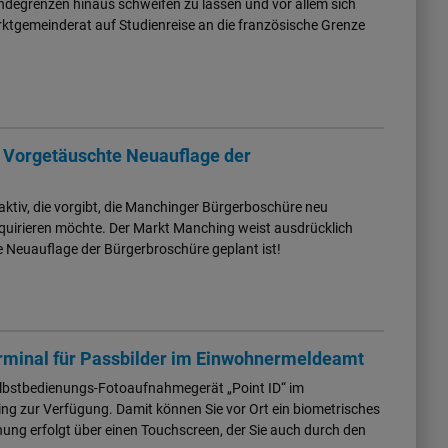
ndegrenzen hinaus schweifen zu lassen und vor allem sich
arktgemeinderat auf Studienreise an die französische Grenze
 Vorgetäuschte Neuauflage der
a aktiv, die vorgibt, die Manchinger Bürgerboschüre neu
quirieren möchte. Der Markt Manching weist ausdrücklich
ne Neuauflage der Bürgerbroschüre geplant ist!
rminal für Passbilder im Einwohnermeldeamt
elbstbedienungs-Fotoaufnahmegerät „Point ID“ im
 zur Verfügung. Damit können Sie vor Ort ein biometrisches
enung erfolgt über einen Touchscreen, der Sie auch durch den