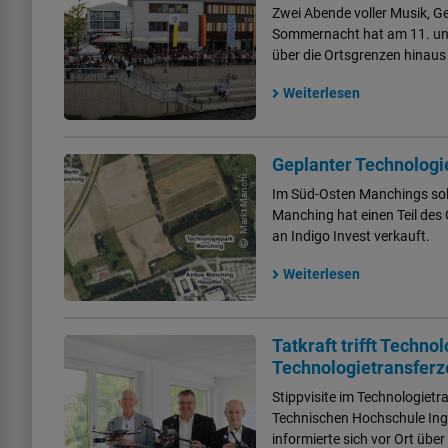
Zwei Abende voller Musik, G
Sommernacht hat am 11. und 
über die Ortsgrenzen hinaus 
Weiterlesen
M
a
r
k
t
M
a
n
c
n
g
/
B
a
y
e
r
n
a
tl
a
Geplanter Technolog
hi
s
Im Süd-Osten Manchings sol
Manching hat einen Teil de
an Indigo Invest verkauft.
Weiterlesen
Tatkraft trifft Techn
THI
Technologietransferz
Stippvisite im Technologie
Technischen Hochschule Ing
informierte sich vor Ort übe