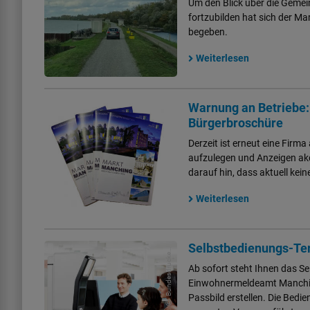
Um den Blick über die Gemei
fortzubilden hat sich der M
begeben.
Weiterlesen
Warnung an Betriebe:
Bürgerbroschüre
Derzeit ist erneut eine Firm
aufzulegen und Anzeigen ak
darauf hin, dass aktuell kei
Weiterlesen
B
u
n
d
e
s
d
r
u
c
k
r
ei
G
m
b
Selbstbedienungs-Te
e
H
Ab sofort steht Ihnen das S
Einwohnermeldeamt Manching
Passbild erstellen. Die Bedi