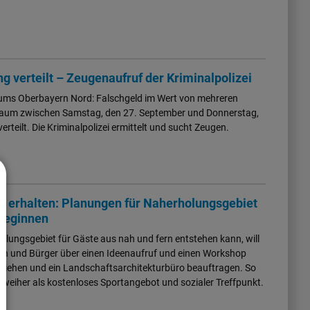
g verteilt – Zeugenaufruf der Kriminalpolizei
diums Oberbayern Nord: Falschgeld im Wert von mehreren
raum zwischen Samstag, den 27. September und Donnerstag,
rteilt. Die Kriminalpolizei ermittelt und sucht Zeugen.
 erhalten: Planungen für Naherholungsgebiet
beginnen
olungsgebiet für Gäste aus nah und fern entstehen kann, will
en und Bürger über einen Ideenaufruf und einen Workshop
beziehen und ein Landschaftsarchitekturbüro beauftragen. So
eweiher als kostenloses Sportangebot und sozialer Treffpunkt.