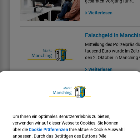
gesamten Vorgang führt.
Weiterlesen
Falschgeld in Manchin
Mitteilung des Polizeipräsi
tausend Euro wurde im Zeit
den 2. Oktober in Manching ve
Weiterlesen
M
a
r
k
t
M
a
n
c
n
g
(
F
o
M
LEADER-Förderzusage
hi
)
Braunweiher können 
Damit ein attraktives Naherh
die Gemeinde ihre Bürgerinn
Um Ihnen ein optimales Benutzererlebnis zu bieten,
aktiv in die Planung mitein
verwenden wir auf dieser Webseite Cookies. Sie können
könnte zum Beispiel ein Bad
über die
Cookie Präferenzen
Ihre aktuelle Cookie Auswahl
anpassen. Durch das Betätigen des Buttons "Alle
Weiterlesen