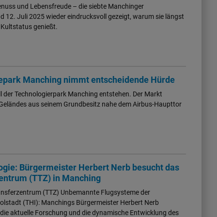
enuss und Lebensfreude – die siebte Manchinger
12. Juli 2025 wieder eindrucksvoll gezeigt, warum sie längst
Kultstatus genießt.
iepark Manching nimmt entscheidende Hürde
l der Technologierpark Manching entstehen. Der Markt
s Geländes aus seinem Grundbesitz nahe dem Airbus-Haupttor
ologie: Bürgermeister Herbert Nerb besucht das
entrum (TTZ) in Manching
transferzentrum (TTZ) Unbemannte Flugsysteme der
olstadt (THI): Manchings Bürgermeister Herbert Nerb
r die aktuelle Forschung und die dynamische Entwicklung des