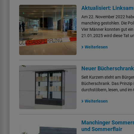
M
a
r
k
t
M
a
n
c
n
g
(
F
o
M
Aktualisiert: Linksa
hi
)
Am 22. November 2022 habe
manching gestohlen. Die Pol
Vier Männer konnten gut ei
21.01.2025 wird diese Tat u
Weiterlesen
Neuer Bücherschrank
Seit Kurzem steht am Bürgerh
Bücherschrank. Das Prinzip 
durchstöbern, lesen, und im
Weiterlesen
Manchinger Sommerna
und Sommerflair