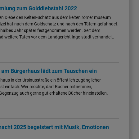
mmlung zum Golddiebstahl 2022
n Diebe den Kelten-Schatz aus dem kelten römer museum
izei hat nach dem Goldschatz und nach den Tätern gefahndet.
n halbes Jahr später festgenommen werden. Seit dem
nd weitere Taten vor dem Landgericht Ingolstadt verhandelt.
 am Bürgerhaus lädt zum Tauschen ein
aus in der Ursinusstraße ein öffentlich zugänglicher
ist einfach: Wer möchte, darf Bücher mitnehmen,
 Gegenzug auch gerne gut erhaltene Bücher hineinstellen.
cht 2025 begeistert mit Musik, Emotionen