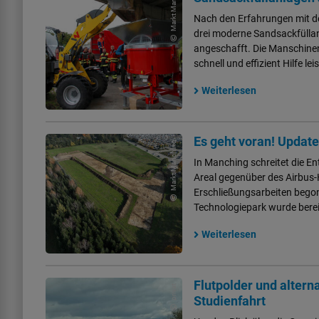
hi
)
Nach den Erfahrungen mit 
drei moderne Sandsackfülla
angeschafft. Die Manschine
schnell und effizient Hilfe le
Weiterlesen
Es geht voran! Updat
Markt Manching
In Manching schreitet die E
Areal gegenüber des Airbus
Erschließungsarbeiten begon
Technologiepark wurde bere
Weiterlesen
Flutpolder und alter
privat
Studienfahrt