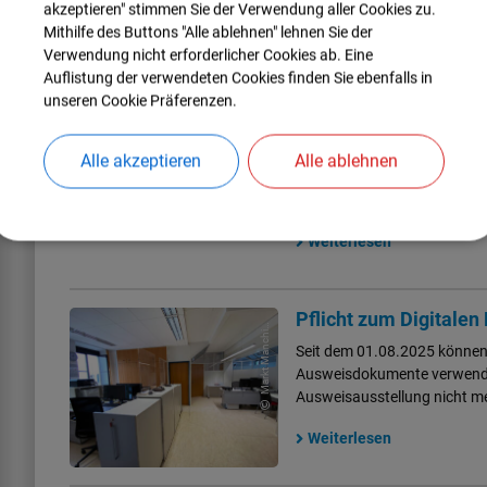
akzeptieren" stimmen Sie der Verwendung aller Cookies zu.
Mithilfe des Buttons "Alle ablehnen" lehnen Sie der
Verwendung nicht erforderlicher Cookies ab. Eine
Bei Fragen zur Schüle
Auflistung der verwendeten Cookies finden Sie ebenfalls in
Pfaffenhofen
unseren Cookie Präferenzen.
Durch die Umstellung der S
einigen Eltern dringende Fr
Alle akzeptieren
Alle ablehnen
Pfaffenhofen geben. Zuständ
Schülerbeförderung".
Weiterlesen
M
a
r
k
t
M
a
n
c
n
g
(
F
o
M
Pflicht zum Digitalen
hi
)
Seit dem 01.08.2025 können n
Ausweisdokumente verwendet 
Ausweisausstellung nicht 
Weiterlesen