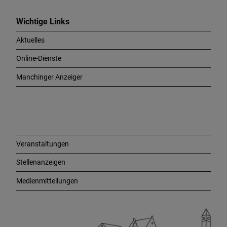
i
c
Wichtige Links
h
Aktuelles
t
i
Online-Dienste
g
e
Manchinger Anzeiger
L
i
n
k
s
Veranstaltungen
Stellenanzeigen
Medienmitteilungen