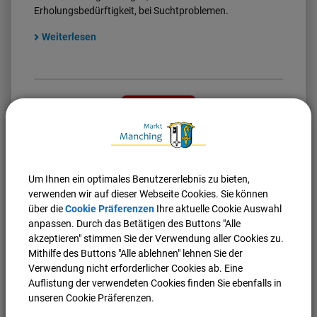
Erholungsbedürftigkeit, bei Suchtproblemen.
Weiterlesen
Um Ihnen ein optimales Benutzererlebnis zu bieten,
verwenden wir auf dieser Webseite Cookies. Sie können
über die
Cookie Präferenzen
Ihre aktuelle Cookie Auswahl
Caritas - Außensprechstunde für pflegende
anpassen. Durch das Betätigen des Buttons "Alle
Angehörige
akzeptieren" stimmen Sie der Verwendung aller Cookies zu.
Hier finden Sie Infos zum Angebot und zu Terminen für
Mithilfe des Buttons "Alle ablehnen" lehnen Sie der
die Sprechstunden.
Verwendung nicht erforderlicher Cookies ab. Eine
Auflistung der verwendeten Cookies finden Sie ebenfalls in
Weiterlesen
unseren Cookie Präferenzen.