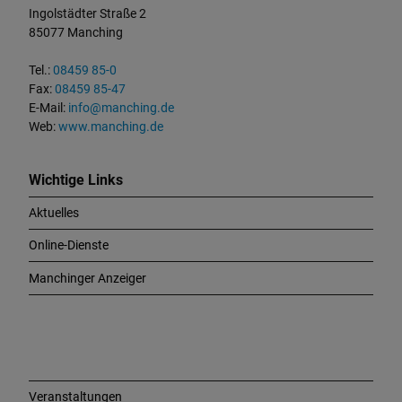
t
Ingolstädter Straße 2
a
85077 Manching
k
t
Tel.:
08459 85-0
u
Fax:
08459 85-47
n
E-Mail:
info@manching.de
d
Web:
www.manching.de
W
i
c
Wichtige Links
h
Aktuelles
t
i
Online-Dienste
g
e
Manchinger Anzeiger
L
i
n
k
s
Veranstaltungen