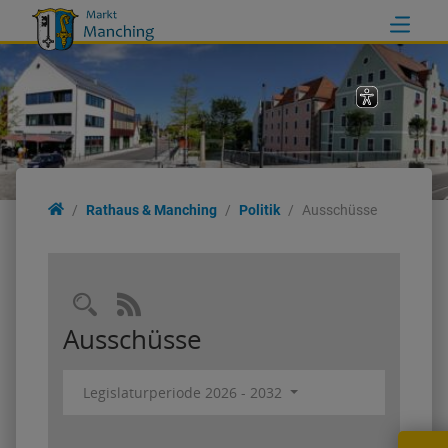
Rathaus & Manching
Rathaus & Manching
Politik
Ausschüsse
Rathaus
Ortsinformationen
Politik
Wahlen