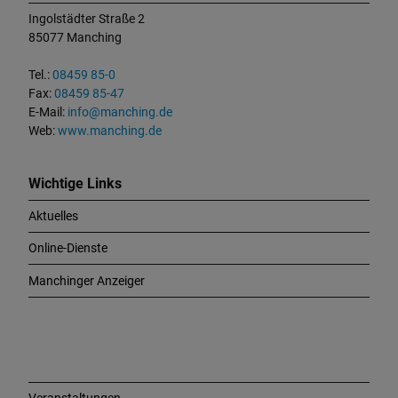
t
Ingolstädter Straße 2
a
85077 Manching
k
t
Tel.:
08459 85-0
u
Fax:
08459 85-47
n
E-Mail:
info@manching.de
d
Web:
www.manching.de
W
i
c
Wichtige Links
h
Aktuelles
t
i
Online-Dienste
g
e
Manchinger Anzeiger
L
i
n
k
s