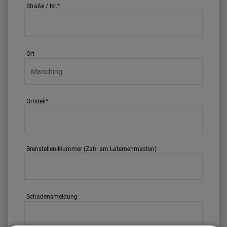
Straße / Nr.
*
Ort
Ortsteil
*
Brenstellen-Nummer (Zahl am Laternenmasten)
Schadensmeldung