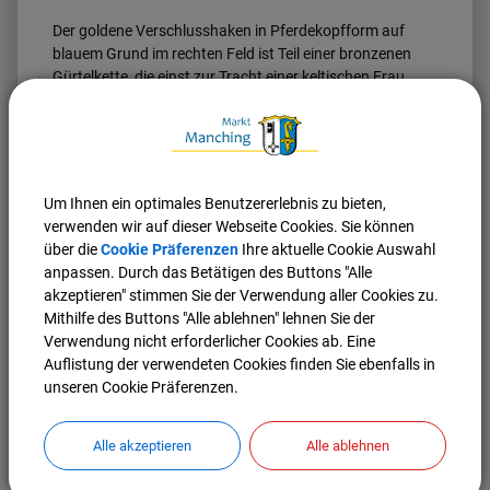
Der goldene Verschlusshaken in Pferdekopfform auf
blauem Grund im rechten Feld ist Teil einer bronzenen
Gürtelkette, die einst zur Tracht einer keltischen Frau
gehörte. Sie wurde im Jahr 1937 beim Bau des ersten
Manchinger Flugplatzes im Bereich eines Gräberfeldes
aus der Zeit zwischen 300–100 v. Chr. im Osten
Manchings gefunden.
Um Ihnen ein optimales Benutzererlebnis zu bieten,
Es symbolisiert die bedeutende keltische Metropole, die
verwenden wir auf dieser Webseite Cookies. Sie können
sich auf dem Gebiet des heutigen Manching befand.
über die
Cookie Präferenzen
Ihre aktuelle Cookie Auswahl
anpassen. Durch das Betätigen des Buttons "Alle
Das Wappen des Marktes wird auch auf der
akzeptieren" stimmen Sie der Verwendung aller Cookies zu.
Gemeindefahne auf weißem Grund oberhalb der zwei
Mithilfe des Buttons "Alle ablehnen" lehnen Sie der
senkrechten Streifen in der Farbfolge schwarz/gelb
Verwendung nicht erforderlicher Cookies ab. Eine
geführt.
Auflistung der verwendeten Cookies finden Sie ebenfalls in
unseren Cookie Präferenzen.
Nach oben
Seite drucken
Alle akzeptieren
Alle ablehnen