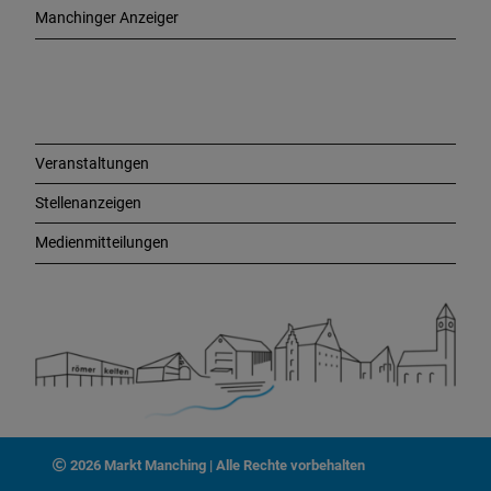
e
Manchinger Anzeiger
L
i
n
k
s
Veranstaltungen
Stellenanzeigen
Medienmitteilungen
2026 Markt Manching | Alle Rechte vorbehalten