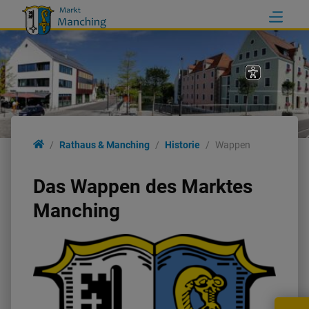
Rathaus & Manching
Rathaus & Manching
Historie
Wappen
Rathaus
Das Wappen des Marktes
Manching
Ortsinformationen
Politik
Wahlen