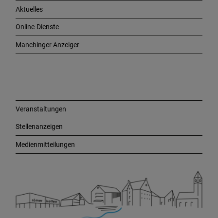
h
Aktuelles
t
i
Online-Dienste
g
e
Manchinger Anzeiger
L
i
n
k
s
Veranstaltungen
Stellenanzeigen
Medienmitteilungen