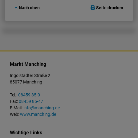
Nach oben
Seite drucken
K
o
Markt Manching
n
t
Ingolstädter Straße 2
a
85077 Manching
k
t
Tel.:
08459 85-0
u
Fax:
08459 85-47
n
E-Mail:
info@manching.de
d
Web:
www.manching.de
W
i
c
Wichtige Links