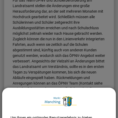
Für das Team ÖPNV und Schülerbeförderung am
Landratsamt stellen die Änderungen eine große
Herausforderung dar, an der seit mehreren Monaten mit
Hochdruck gearbeitet wird. Schließlich müssen alle
Schülerinnen und Schüler zeitgerecht ihre
Ausbildungsstätten erreichen und nach Schulschluss
möglichst zeitnah wieder nach Hause gebracht werden.
Zugleich können die nun in den Linienverkehr integrierten
Fahrten, auch wenn sie zeitlich auf die Schulen
abgestimmt sind, künftig auch von anderen Kunden
genutzt werden, wodurch sich das ÖPNV-Angebot weiter
verbessert. Angesichts der Vielzahl an Änderungen bittet
das Landratsamt um Verständnis, sollte es in den ersten
Tagen zu Verspätungen kommen, bis sich die neuen
Abläufe eingespielt haben. Rückmeldungen und
Anregungen können an das ÖPNV Team (Kontakt siehe
unten) erfolgen, so dass eventuelle Schwachstellen
schnellstmöglich behoben werden können.
Ihre Fahrkarte bekommen alle berechtigten Schülerinnen
und Schüler auch weiterhin über ihre Schule
ausgehändigt. Dabei erhalten sie, sofern ÖPNV-Linien
Um Ihnen ein optimales Benutzererlebnis zu bieten,