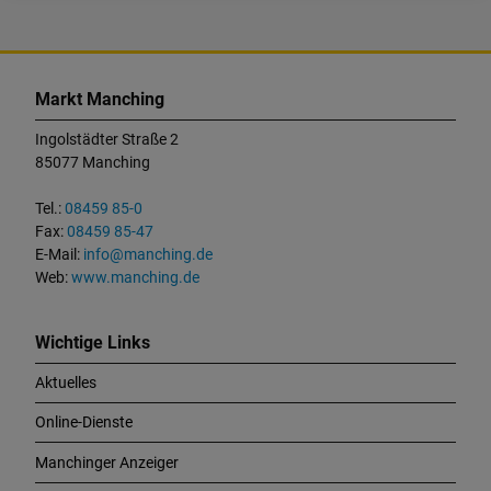
K
o
Markt Manching
n
t
Ingolstädter Straße 2
a
85077 Manching
k
t
Tel.:
08459 85-0
u
Fax:
08459 85-47
n
E-Mail:
info@manching.de
d
Web:
www.manching.de
W
i
c
Wichtige Links
h
Aktuelles
t
i
Online-Dienste
g
e
Manchinger Anzeiger
L