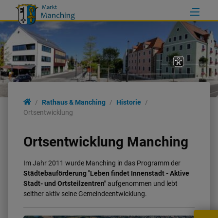
Rathaus & Manching
Rathaus & Manching
Historie
Ortsentwicklung
Rathaus
Ortsentwicklung Manching
Ortsinformationen
Im Jahr 2011 wurde Manching in das Programm der
Städtebauförderung "Leben findet Innenstadt - Aktive
Politik
Stadt- und Ortsteilzentren"
aufgenommen und lebt
seither aktiv seine Gemeindeentwicklung.
Wahlen