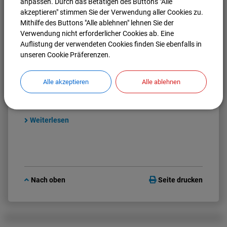
anpassen. Durch das Betätigen des Buttons "Alle
akzeptieren" stimmen Sie der Verwendung aller Cookies zu.
Mithilfe des Buttons "Alle ablehnen" lehnen Sie der
Verwendung nicht erforderlicher Cookies ab. Eine
Auflistung der verwendeten Cookies finden Sie ebenfalls in
Auftaktveranstaltung am 3. Februar 2011 -
unseren Cookie Präferenzen.
Dokumentation
Nachfolgend können Sie die Dokumentation zur
Alle akzeptieren
Alle ablehnen
Auftaktveranstaltung vom 03.02.2011 lesen und
downloaden
Weiterlesen
Nach oben
Seite drucken