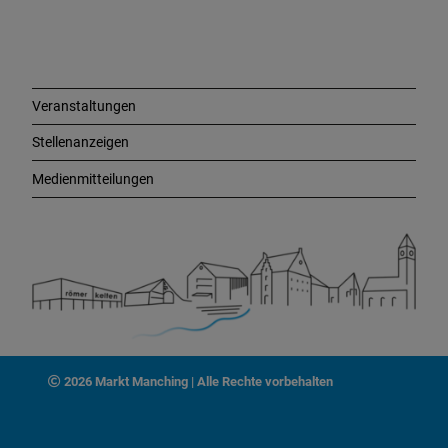
i
n
k
s
Veranstaltungen
Stellenanzeigen
Medienmitteilungen
2026 Markt Manching | Alle Rechte vorbehalten