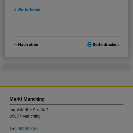
Weiterlesen
Nach oben
Seite drucken
K
o
Markt Manching
n
t
Ingolstädter Straße 2
a
85077 Manching
k
t
Tel.:
08459 85-0