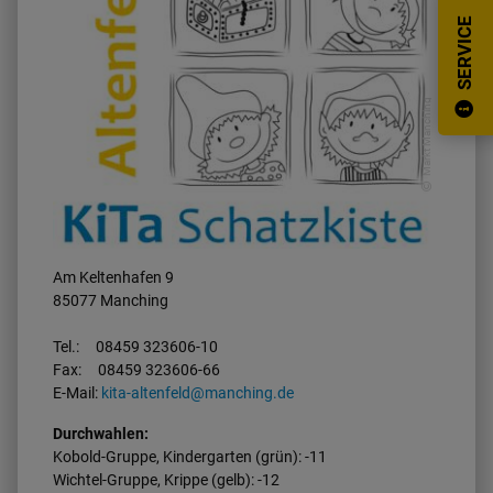
SERVICE
Koordination Kindertagespflege
Pfaffenhofen
Markt Manching
Am Keltenhafen 9
85077 Manching
Tel.:
08459 323606-10
Fax:
08459 323606-66
E-Mail:
kita-altenfeld@manching.de
Durchwahlen:
Kobold-Gruppe, Kindergarten (grün): -11
Wichtel-Gruppe, Krippe (gelb): -12