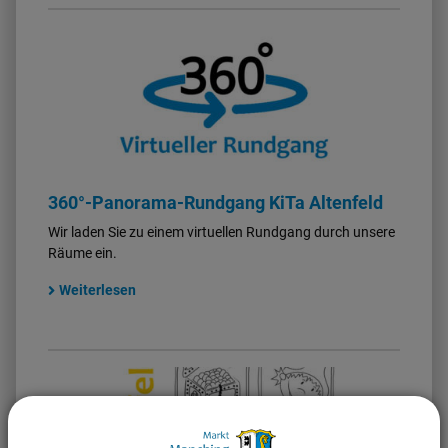
360°-Panorama-Rundgang KiTa Altenfeld
Wir laden Sie zu einem virtuellen Rundgang durch unsere
Räume ein.
Weiterlesen