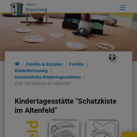
Markt Manching (SmC)
Kinderbetreuung
Familie & Soziales
Familie
Kinderbetreuung
Gemeindliche Kindertagesstätten
KiTa-Anmeldung Online
KiTa "Schatzkiste im Altenfeld"
Gemeindliche
Kindertagesstätte "Schatzkiste
Kindertagesstätten
im Altenfeld"
Kindertagesstätten freier
Trägerschaft