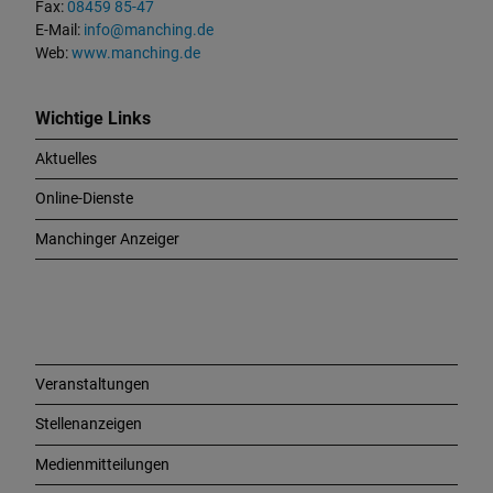
u
Fax:
08459 85-47
n
E-Mail:
info@manching.de
d
Web:
www.manching.de
W
i
c
Wichtige Links
h
Aktuelles
t
i
Online-Dienste
g
e
Manchinger Anzeiger
L
i
n
k
s
Veranstaltungen
Stellenanzeigen
Medienmitteilungen