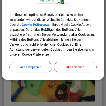
Um Ihnen ein optimales Benutzererlebnis zu bieten,
verwenden wir auf dieser Webseite Cookies. Sie können
Unser Team
über die
Cookie Präferenzen
Ihre aktuelle Cookie Auswahl
anpassen. Durch das Betätigen des Buttons "Alle
Qualifizierte pädagogische Fachkräfte begleiten Ihr Kind
akzeptieren" stimmen Sie der Verwendung aller Cookies zu.
in unserer Kindertagestätte optimal und aktiv in zwei
Mithilfe des Buttons "Alle ablehnen" lehnen Sie der
Krippengruppen und einer Kindergartengruppe.
Verwendung nicht erforderlicher Cookies ab. Eine
Weiterlesen
Auflistung der verwendeten Cookies finden Sie ebenfalls in
unseren Cookie Präferenzen.
Alle akzeptieren
Alle ablehnen