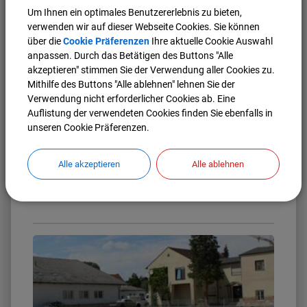
Um Ihnen ein optimales Benutzererlebnis zu bieten,
verwenden wir auf dieser Webseite Cookies. Sie können
über die
Cookie Präferenzen
Ihre aktuelle Cookie Auswahl
anpassen. Durch das Betätigen des Buttons "Alle
Markt Manching INFO - die offizielle App
akzeptieren" stimmen Sie der Verwendung aller Cookies zu.
des Marktes Manching mit neuen
Mithilfe des Buttons "Alle ablehnen" lehnen Sie der
Funktionen
Verwendung nicht erforderlicher Cookies ab. Eine
Auflistung der verwendeten Cookies finden Sie ebenfalls in
Um alle Bürger und Interessierten zeitnah über wichtige
unseren Cookie Präferenzen.
Themen und Ereignisse in und um Manching zu
informieren, hat der Markt Manching die offizielle App
„Markt Manching INFO“ konzipiert.
Alle akzeptieren
Alle ablehnen
Weiterlesen