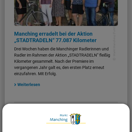
Markt Manching (FoM)
Manching erradelt bei der Aktion
„STADTRADELN“ 77.087 Kilometer
Drei Wochen haben die Manchinger Radlerinnen und
Radler im Rahmen der Aktion „STADTRADELN“ fleißig
Kilometer gesammelt. Nach der Premiere im
vergangenen Jahr galt es, den ersten Platz erneut
einzufahren. Mit Erfolg.
Weiterlesen