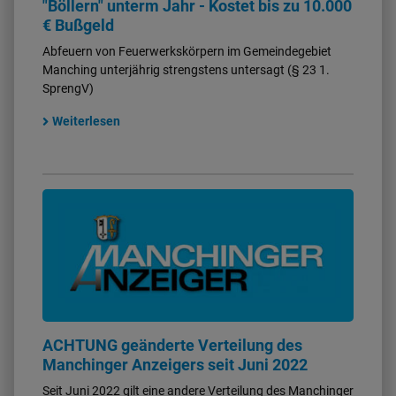
"Böllern" unterm Jahr - Kostet bis zu 10.000
€ Bußgeld
Abfeuern von Feuerwerkskörpern im Gemeindegebiet
Manching unterjährig strengstens untersagt (§ 23 1.
SprengV)
Weiterlesen
ACHTUNG geänderte Verteilung des
Manchinger Anzeigers seit Juni 2022
Seit Juni 2022 gilt eine andere Verteilung des Manchinger