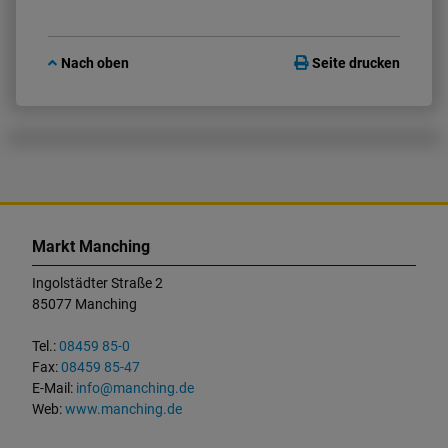
Nach oben
Seite drucken
K
o
Markt Manching
n
t
Ingolstädter Straße 2
a
85077 Manching
k
t
Tel.:
08459 85-0
u
Fax:
08459 85-47
n
E-Mail:
info@manching.de
d
Web:
www.manching.de
W
i