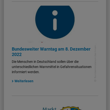
B
u
n
d
e
s
mi
ni
s
t
e
ri
u
m
d
e
s
I
n
n
e
r
u
n
d
f
ü
r
H
ei
m
a
n
t
Bundesweiter Warntag am 8. Dezember
2022
Die Menschen in Deutschland sollen über die
unterschiedlichen Warnmittel in Gefahrensituationen
informiert werden.
Weiterlesen