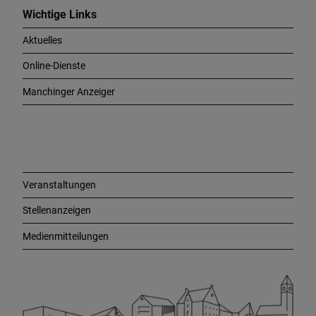
c
Wichtige Links
h
Aktuelles
t
i
Online-Dienste
g
e
Manchinger Anzeiger
L
i
n
k
s
Veranstaltungen
Stellenanzeigen
Medienmitteilungen