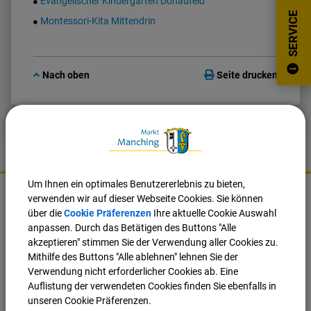
Evangelischer Kindergarten Donaufeld
SERVICE
Montessori-Kita Mittendrin
Nach oben
Seite drucken
K
Um Ihnen ein optimales Benutzererlebnis zu bieten,
o
verwenden wir auf dieser Webseite Cookies. Sie können
Markt Manching
n
über die
Cookie Präferenzen
Ihre aktuelle Cookie Auswahl
t
anpassen. Durch das Betätigen des Buttons "Alle
Ingolstädter Straße 2
a
akzeptieren" stimmen Sie der Verwendung aller Cookies zu.
85077 Manching
k
Mithilfe des Buttons "Alle ablehnen" lehnen Sie der
t
Verwendung nicht erforderlicher Cookies ab. Eine
Tel.:
08459 85-0
u
Auflistung der verwendeten Cookies finden Sie ebenfalls in
Fax:
08459 85-47
n
unseren Cookie Präferenzen.
E-Mail:
info@manching.de