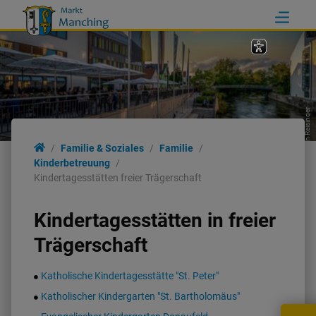
Erich Reisinger
Familie
Familie & Soziales
Familie
Kinderbetreuung
Kindertagesstätten freier Trägerschaft
Kinderbetreuung
Kindertagesstätten in freier
Seniorenwohnanlage
Trägerschaft
Kirchen
Katholische Kindertagesstätte "St. Peter"
Katholischer Kindergarten "St. Bartholomäus"