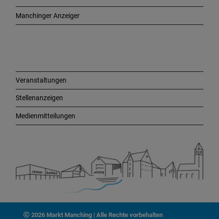
g
e
Manchinger Anzeiger
L
i
n
k
s
Veranstaltungen
Stellenanzeigen
Medienmitteilungen
2026 Markt Manching | Alle Rechte vorbehalten