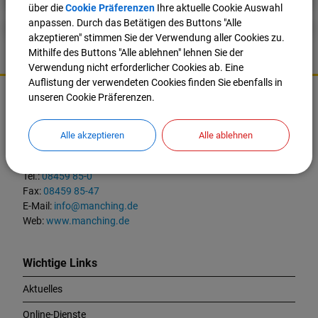
über die
Cookie Präferenzen
Ihre aktuelle Cookie Auswahl
anpassen. Durch das Betätigen des Buttons "Alle
akzeptieren" stimmen Sie der Verwendung aller Cookies zu.
Mithilfe des Buttons "Alle ablehnen" lehnen Sie der
Verwendung nicht erforderlicher Cookies ab. Eine
K
Auflistung der verwendeten Cookies finden Sie ebenfalls in
o
unseren Cookie Präferenzen.
Markt Manching
n
t
Ingolstädter Straße 2
Alle akzeptieren
Alle ablehnen
a
85077 Manching
k
t
Tel.:
08459 85-0
u
Fax:
08459 85-47
n
E-Mail:
info@manching.de
d
Web:
www.manching.de
W
i
c
Wichtige Links
h
Aktuelles
t
i
Online-Dienste