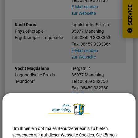
Tel.: 08459 331133
E-Mail senden
SERVICE
zur Webseite
Kastl Doris
Ingolstädter Str. 6 a
Physiotherapie -
85077 Manching
Ergotherapie - Logopädie
Tel.: 08459 3333363
Fax: 08459 3333364
E-Mail senden
zur Webseite
Vocht Magdalena
Bergstr. 2
Logopädische Praxis
85077 Manching
"Mundohr"
Tel.: 08459 332750
Fax: 08459 332780
E-Mail senden
zur Webseite
Nach oben
Seite drucken
Um Ihnen ein optimales Benutzererlebnis zu bieten,
verwenden wir auf dieser Webseite Cookies. Sie können