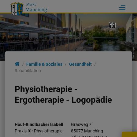
Erich Reisinger
Familie & Soziales
Familie & Soziales
Gesundheit
Rehabilitation
Familie
Physiotherapie -
Bildung
Ergotherapie - Logopädie
Soziales
Houf-Rindlbacher Isabell
Grasweg 7
Gesundheit
Praxis für Physiotherapie
85077 Manching