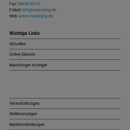
u
Fax:
08459 85-47
n
E-Mail:
info@manching.de
d
Web:
www.manching.de
W
i
c
Wichtige Links
h
Aktuelles
t
i
Online-Dienste
g
e
Manchinger Anzeiger
L
i
n
k
s
Veranstaltungen
Stellenanzeigen
Medienmitteilungen