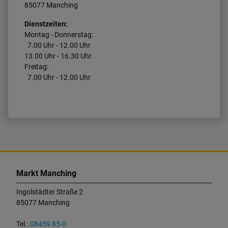
85077 Manching
Dienstzeiten:
Montag - Donnerstag:
7.00 Uhr - 12.00 Uhr
13.00 Uhr - 16.30 Uhr
Freitag:
7.00 Uhr - 12.00 Uhr
K
o
Markt Manching
n
t
Ingolstädter Straße 2
a
85077 Manching
k
t
Tel.:
08459 85-0