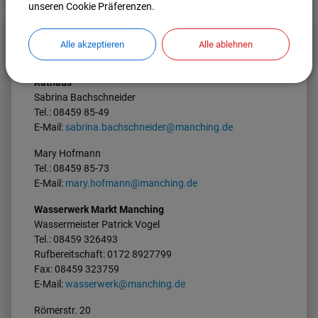
unseren Cookie Präferenzen.
Alle akzeptieren
Alle ablehnen
Kontakt
Rathaus
Sabrina Bachschneider
Tel.: 08459 85-49
E-Mail:
sabrina.bachschneider@manching.de
Mary Hofmann
Tel.: 08459 85-73
E-Mail:
mary.hofmann@manching.de
Wasserwerk Markt Manching
Wassermeister Patrick Vogel
Tel.: 08459 326493
Rufbereitschaft: 0172 8927799
Fax: 08459 323759
E-Mail:
wasserwerk@manching.de
Römerstr. 20