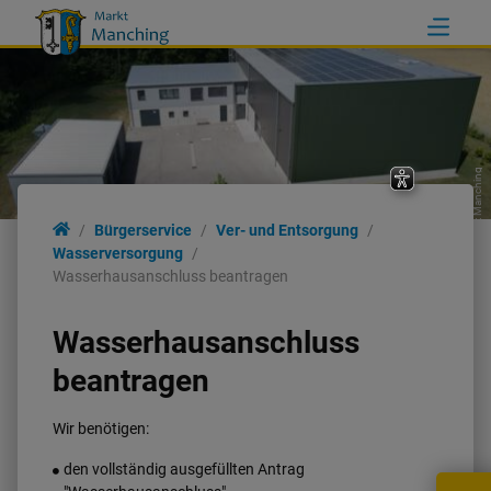
Markt Manching
Ver- und Entsorgung
Bürgerservice
Ver- und Entsorgung
Wasserversorgung
Wasserhausanschluss beantragen
Abfallbeseitigung
Wasserhausanschluss
Bauhof
beantragen
Wasserversorgung
Wir benötigen:
den vollständig ausgefüllten Antrag
Abwasserbeseitigung