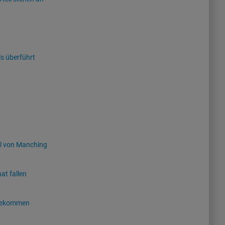
s überführt
hl von Manching
at fallen
l bekommen