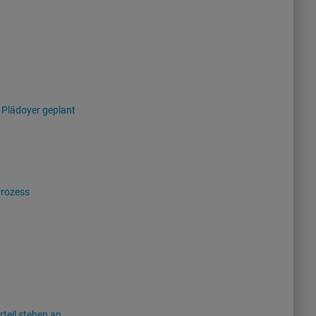
 Plädoyer geplant
Prozess
teil stehen an