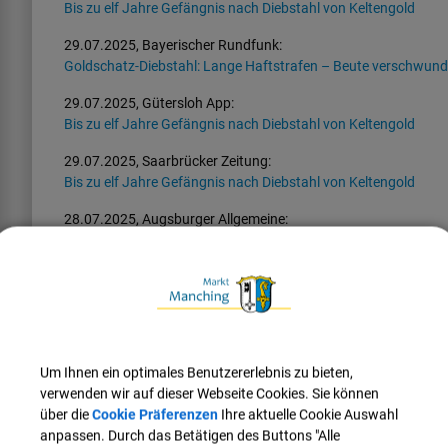
Bis zu elf Jahre Gefängnis nach Diebstahl von Keltengold
29.07.2025, Bayerischer Rundfunk:
Goldschatz-Diebstahl: Lange Haftstrafen – Beute verschwun
29.07.2025, Gütersloh App:
Bis zu elf Jahre Gefängnis nach Diebstahl von Keltengold
29.07.2025, Saarbrücker Zeitung:
Bis zu elf Jahre Gefängnis nach Diebstahl von Keltengold
28.07.2025, Augsburger Allgemeine:
Goldschatz-Prozess: Freispruch oder harte Strafe für die Ang
18.07.2025, Radio IN:
Plädoyers im Goldschatz-Prozess abgeschlossen
17.07.2025, PNP:
Alle Anwälte wollen Freisprüche im Keltengold-Prozess
Um Ihnen ein optimales Benutzererlebnis zu bieten,
17.07.2025, Donaukurier:
verwenden wir auf dieser Webseite Cookies. Sie können
Goldschatz-Prozess: Verteidiger fordern Freispruch für mutma
über die
Cookie Präferenzen
Ihre aktuelle Cookie Auswahl
anpassen. Durch das Betätigen des Buttons "Alle