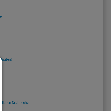
den
eklagten?
ßlichen Drahtzieher