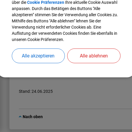
über die
Cookie Präferenzen
Ihre aktuelle Cookie Auswahl
verhandelt und diverse Vorplanungen durchgeführt.
anpassen. Durch das Betätigen des Buttons "Alle
akzeptieren" stimmen Sie der Verwendung aller Cookies zu.
Indigo Invest ist eine deutsche Immobilien-
Mithilfe des Buttons "Alle ablehnen" lehnen Sie der
Investmentgesellschaft. Die Gesellschaft wurde 2010
Verwendung nicht erforderlicher Cookies ab. Eine
gegründet. Seitdem wurde ein Transaktionsvolumen von mehr a
Auflistung der verwendeten Cookies finden Sie ebenfalls in
in den Bereichen Büro, Wohnen und Fachmarkt.
unseren Cookie Präferenzen.
Die neuen Gebäude im Technologiepark Manching sollen nicht 
Technologietransferzentrum (TTZ) der Technischen Hochschule
Alle akzeptieren
Alle ablehnen
sowie Entwickler und Zulieferer der Luftfahrtindustrie sollen 
Mit einem Baubeginn ist im Jahr 2026 zu rechnen.
Stand: 24.06.2025
Nach oben