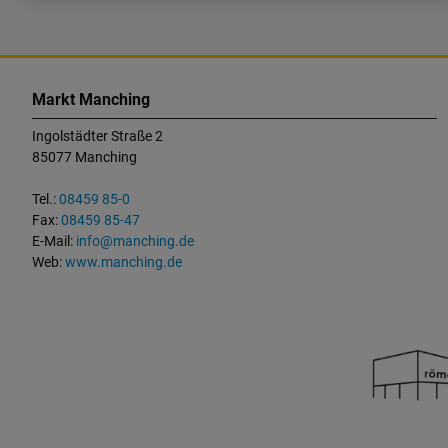
K
o
Markt Manching
n
Ingolstädter Straße 2
t
85077 Manching
a
k
Tel.:
08459 85-0
t
Fax:
08459 85-47
u
E-Mail:
info@manching.de
n
Web:
www.manching.de
d
W
i
c
h
t
i