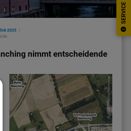
SERVICE
lick 2025
ürde
anching nimmt entscheidende
Markt Manching / Bayernatlas