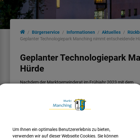
Bürgerservice
Informationen
Aktuelles
Rückb
Geplanter Technologiepark Manching nimmt entscheidende H
Geplanter Technologiepark M
Hürde
Nachdem der Marktgemeinderat im Frühjahr 2023 mit dem
Beschluss zur Änderung des Bebauungsplanes den Weg für
den geplanten Technologiepark im Süd-Osten Manchings
gegenüber der Hauptzufahrt zum Airbus-Gelände (Flugplatz)
frei gemacht hat, konnte nun der nächste Schritt erfolgen.
Der Markt Manching hat einen Teil des Geländes aus seinem
Grundbesitz an Indigo Invest verkauft. Der Verkauf wurde im
Um Ihnen ein optimales Benutzererlebnis zu bieten,
Mai 2025 notariell beurkundet. Seit 2021 haben die Gemeinde
verwenden wir auf dieser Webseite Cookies. Sie können
und der in Düsseldorf ansässige Investor über den Verkauf