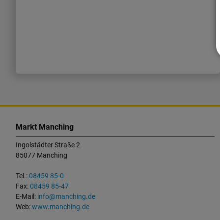
K
o
Markt Manching
n
Ingolstädter Straße 2
t
85077 Manching
a
k
Tel.:
08459 85-0
t
Fax:
08459 85-47
u
E-Mail:
info@manching.de
n
Web:
www.manching.de
d