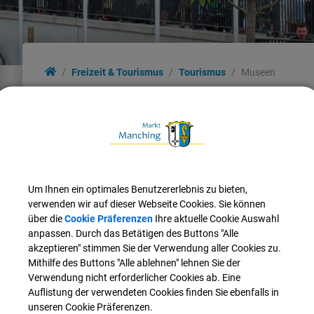
Freizeit & Tourismus
Tourismus
Museen
Museen
Flugmuseum Messers
Das Flugmuseum Messerschmi
Um Ihnen ein optimales Benutzererlebnis zu bieten,
Manching von Airbus Defence
verwenden wir auf dieser Webseite Cookies. Sie können
über die
Cookie Präferenzen
Ihre aktuelle Cookie Auswahl
Weiterlesen
anpassen. Durch das Betätigen des Buttons "Alle
akzeptieren" stimmen Sie der Verwendung aller Cookies zu.
Mithilfe des Buttons "Alle ablehnen" lehnen Sie der
kelten römer museu
Verwendung nicht erforderlicher Cookies ab. Eine
Besuchen Sie das kelten rö
Auflistung der verwendeten Cookies finden Sie ebenfalls in
unseren Cookie Präferenzen.