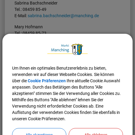
Sabrina Bachschneider
Tel.: 08459 85-49
E-Mail:
sabrina.bachschneider@manching.de
Mary Hofmann
Tel.: 08459 85-73
E-Mail:
mary.hofmann@manching.de
Wasserwerk Markt Manching
Wassermeister Patrick Vogel
Tel.: 08459 326493
Um Ihnen ein optimales Benutzererlebnis zu bieten,
Rufbereitschaft: 0172 8927799
verwenden wir auf dieser Webseite Cookies. Sie können
Fax: 08459 323759
über die
Cookie Präferenzen
Ihre aktuelle Cookie Auswahl
E-Mail:
wasserwerk@manching.de
anpassen. Durch das Betätigen des Buttons "Alle
akzeptieren" stimmen Sie der Verwendung aller Cookies zu.
Römerstr. 20
Mithilfe des Buttons "Alle ablehnen" lehnen Sie der
85077 Manching
Verwendung nicht erforderlicher Cookies ab. Eine
Dienstzeiten:
Auflistung der verwendeten Cookies finden Sie ebenfalls in
Montag - Donnerstag:
unseren Cookie Präferenzen.
7.00 Uhr - 12.00 Uhr
13.00 Uhr - 16.30 Uhr
Alle akzeptieren
Alle ablehnen