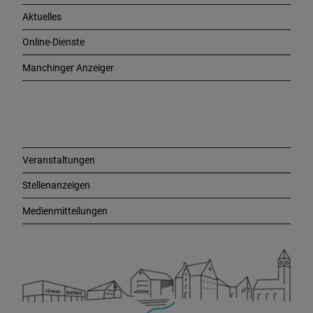
h
Aktuelles
t
i
Online-Dienste
g
e
Manchinger Anzeiger
L
i
n
k
s
Veranstaltungen
Stellenanzeigen
Medienmitteilungen