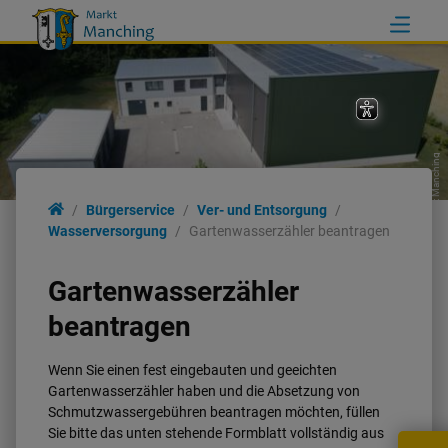
Markt Manching
Ver- und Entsorgung
Bürgerservice
Ver- und Entsorgung
Wasserversorgung
Gartenwasserzähler beantragen
Abfallbeseitigung
Gartenwasserzähler
Bauhof
beantragen
Wenn Sie einen fest eingebauten und geeichten
Wasserversorgung
Gartenwasserzähler haben und die Absetzung von
Schmutzwassergebühren beantragen möchten, füllen
Sie bitte das unten stehende Formblatt vollständig aus
Abwasserbeseitigung