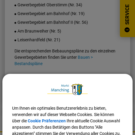
Gewerbegebiet Oberstimm (Nr. 34)
SERVICE
Gewerbegebiet am Bahnhof (Nr. 19)
Gewerbegebiet am Bahnhof II (Nr. 56)
Am Braunweiher (Nr. 5)
Leisenhardfeld (Nr. 21)
Die entsprechenden Bebauungspläne zu den einzelnen
Gewerbegebieten finden Sie unter
Bauen >
Bestandspläne
Nach oben
Seite drucken
Um Ihnen ein optimales Benutzererlebnis zu bieten,
verwenden wir auf dieser Webseite Cookies. Sie können
über die
Cookie Präferenzen
Ihre aktuelle Cookie Auswahl
anpassen. Durch das Betätigen des Buttons "Alle
akzeptieren" stimmen Sie der Verwendung aller Cookies zu.