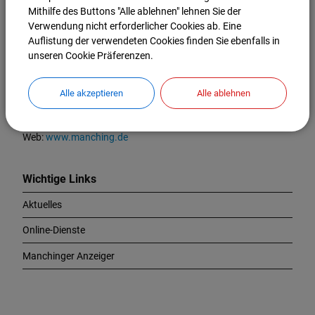
K
Mithilfe des Buttons "Alle ablehnen" lehnen Sie der
o
Markt Manching
Verwendung nicht erforderlicher Cookies ab. Eine
n
Auflistung der verwendeten Cookies finden Sie ebenfalls in
t
Ingolstädter Straße 2
unseren Cookie Präferenzen.
a
85077 Manching
k
t
Tel.:
08459 85-0
Alle akzeptieren
Alle ablehnen
u
Fax:
08459 85-47
n
E-Mail:
info@manching.de
d
Web:
www.manching.de
W
i
c
Wichtige Links
h
Aktuelles
t
i
Online-Dienste
g
e
Manchinger Anzeiger
L
i
n
k