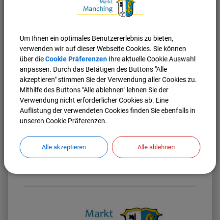
Um Ihnen ein optimales Benutzererlebnis zu bieten,
Stadt Ingolstadt
verwenden wir auf dieser Webseite Cookies. Sie können
Oberbürgermeister Scharpf informiert sich
über die
Cookie Präferenzen
Ihre aktuelle Cookie Auswahl
über möglichen Gymnasium-Standort
anpassen. Durch das Betätigen des Buttons "Alle
Manching
akzeptieren" stimmen Sie der Verwendung aller Cookies zu.
Ingolstadts Oberbürgermeister Dr. Christian Scharpf hat
Mithilfe des Buttons "Alle ablehnen" lehnen Sie der
sich mit einer Delegation die zwei möglichen Standorte
Verwendung nicht erforderlicher Cookies ab. Eine
eines Zweckverbandsgymnasiums im nördlichen
Auflistung der verwendeten Cookies finden Sie ebenfalls in
Landkreis Pfaffenhofen angesehen. Beim
unseren Cookie Präferenzen.
anschließenden Besuch im Manchinger Rathaus hat er
mit Bürgermeister Herbert Nerb offene Fragen geklärt.
Alle akzeptieren
Alle ablehnen
Weiterlesen