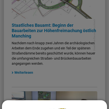
Staatliches Bauamt Ingolstadt
Staatliches Bauamt: Beginn der
Bauarbeiten zur Höhenfreimachung östlich
Manching
Nachdem nach knapp zwei Jahren die archäologischen
Arbeiten dem Ende zugehen und ein Teil der späteren
Straßendämme bereits geschüttet wurde, können heuer
die umfangreichen Straßen- und Brückenbauarbeiten
angegangen werden.
Weiterlesen