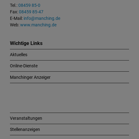
t
Tel.:
08459 85-0
u
Fax:
08459 85-47
n
E-Mail:
info@manching.de
d
Web:
www.manching.de
W
i
c
Wichtige Links
h
Aktuelles
t
i
Online-Dienste
g
e
Manchinger Anzeiger
L
i
n
k
s
Veranstaltungen
Stellenanzeigen