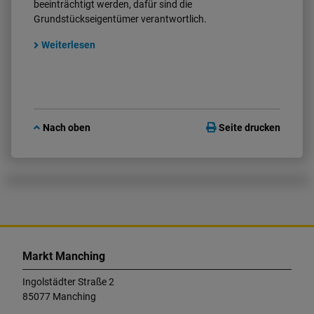
beeinträchtigt werden, dafür sind die
Grundstückseigentümer verantwortlich.
Weiterlesen
Nach oben
Seite drucken
K
o
Markt Manching
n
t
Ingolstädter Straße 2
a
85077 Manching
k