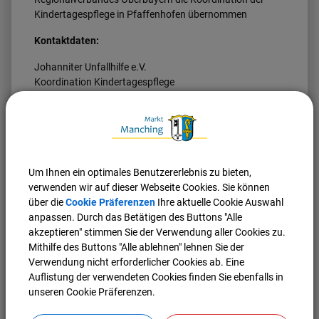
Kindertagespflege in Pfaffenhofen übernommen
Kontaktdaten:
Johanniter Unfallhilfe e.V.
Koordination Kindertagespflege
Äußere Quellengasse 5
85276 Pfaffenhofen
Telefon:
08441 7850179
E-Mail:
kindertagespflege.oberbayern@johanniter.de
Um Ihnen ein optimales Benutzererlebnis zu bieten,
verwenden wir auf dieser Webseite Cookies. Sie können
Öffnungszeiten:
über die
Cookie Präferenzen
Ihre aktuelle Cookie Auswahl
Montag - Donnerstag 08:30 - 12:30 Uhr
anpassen. Durch das Betätigen des Buttons "Alle
Donnerstag 13:00 - 16:30 Uhr
akzeptieren" stimmen Sie der Verwendung aller Cookies zu.
Mithilfe des Buttons "Alle ablehnen" lehnen Sie der
Weitere Informationen zu den Diensten, Angeboten und
Verwendung nicht erforderlicher Cookies ab. Eine
Projekten der Johanniter im Bereich der
Auflistung der verwendeten Cookies finden Sie ebenfalls in
Kindertagespflege finden Sie auf der
Homepage der
unseren Cookie Präferenzen.
Johanniter
.