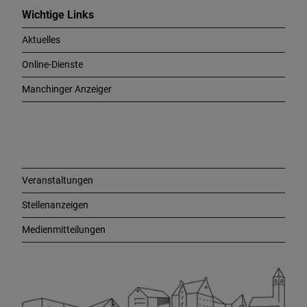
c
Wichtige Links
h
Aktuelles
t
i
Online-Dienste
g
e
Manchinger Anzeiger
L
i
n
k
s
Veranstaltungen
Stellenanzeigen
Medienmitteilungen