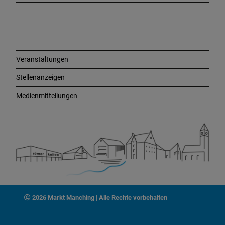
L
i
n
k
s
Veranstaltungen
Stellenanzeigen
Medienmitteilungen
2026 Markt Manching | Alle Rechte vorbehalten