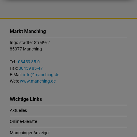
K
o
Markt Manching
n
t
Ingolstädter Straße 2
a
85077 Manching
k
t
Tel.:
08459 85-0
u
Fax:
08459 85-47
n
E-Mail:
info@manching.de
d
Web:
www.manching.de
W
i
c
Wichtige Links
h
Aktuelles
t
i
Online-Dienste
g
e
Manchinger Anzeiger