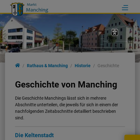
Rathaus & Manching
Rathaus & Manching
Historie
Geschichte
Rathaus
Geschichte von Manching
Ortsinformationen
Die Geschichte Manchings lässt sich in mehrere
Abschnitte unterteilen, die jeweils für sich in einem der
nachfolgenden Zeitabschnitte detailliert beschrieben
Politik
sind.
Wahlen
Die Keltenstadt