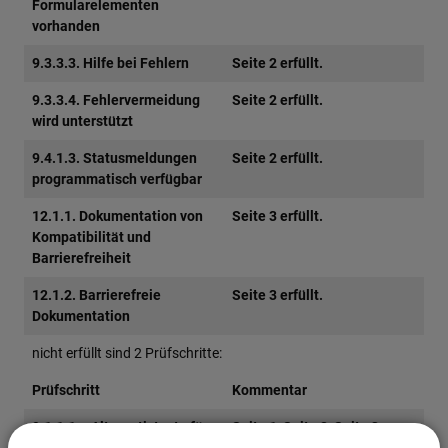
Formularelementen
vorhanden
9.3.3.3. Hilfe bei Fehlern
Seite 2 erfüllt.
9.3.3.4. Fehlervermeidung
Seite 2 erfüllt.
wird unterstützt
9.4.1.3. Statusmeldungen
Seite 2 erfüllt.
programmatisch verfügbar
12.1.1. Dokumentation von
Seite 3 erfüllt.
Kompatibilität und
Barrierefreiheit
12.1.2. Barrierefreie
Seite 3 erfüllt.
Dokumentation
nicht erfüllt sind 2 Prüfschritte:
Prüfschritt
Kommentar
9.1.1.1a. Alternativtexte für
Seite 1, Seite 2, Seite 3 es
Bedienelemente
gibt keinen Alternativtext für