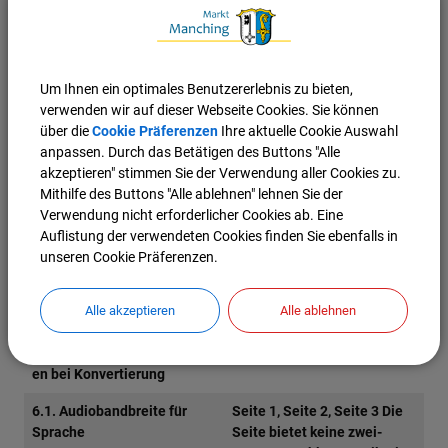
Bedienelemente auf der
Seite.
9.1.1.1b. Alternativtexte für
Seite 1, Seite 2, Seite 3 die
Um Ihnen ein optimales Benutzererlebnis zu bieten,
Grafiken und Objekte
Bilder haben nur teilweise
verwenden wir auf dieser Webseite Cookies. Sie können
einen richtigen
über die
Cookie Präferenzen
Ihre aktuelle Cookie Auswahl
Alternativtext.
anpassen. Durch das Betätigen des Buttons "Alle
akzeptieren" stimmen Sie der Verwendung aller Cookies zu.
nicht anwendbar sind 57 Prüfschritte:
Mithilfe des Buttons "Alle ablehnen" lehnen Sie der
Verwendung nicht erforderlicher Cookies ab. Eine
Prüfschritt
Kommentar
Auflistung der verwendeten Cookies finden Sie ebenfalls in
5.3. Biometrie
Seite 1, Seite 2, Seite 3 Es
unseren Cookie Präferenzen.
gibt keine Biometrie auf der
Seite.
Alle akzeptieren
Alle ablehnen
5.4. Erhaltung von
Seite 1, Seite 2, Seite 3 Es
Barrierefreiheitsinformation
gibt keine Konvertierung.
en bei Konvertierung
6.1. Audiobandbreite für
Seite 1, Seite 2, Seite 3 Die
Sprache
Seite bietet keine zwei-