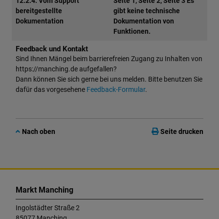
12.2.4. Vom Support
Seite 1, Seite 2, Seite 3 Es
bereitgestellte
gibt keine technische
Dokumentation
Dokumentation von
Funktionen.
Feedback und Kontakt
Sind Ihnen Mängel beim barrierefreien Zugang zu Inhalten von
https://manching.de aufgefallen?
Dann können Sie sich gerne bei uns melden. Bitte benutzen Sie
dafür das vorgesehene
Feedback-Formular
.
Nach oben
Seite drucken
K
o
Markt Manching
n
t
Ingolstädter Straße 2
a
85077 Manching