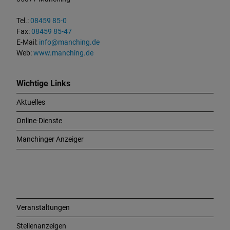
k
t
Tel.:
08459 85-0
u
Fax:
08459 85-47
n
E-Mail:
info@manching.de
d
Web:
www.manching.de
W
i
c
Wichtige Links
h
Aktuelles
t
i
Online-Dienste
g
e
Manchinger Anzeiger
L
i
n
k
s
Veranstaltungen
Stellenanzeigen