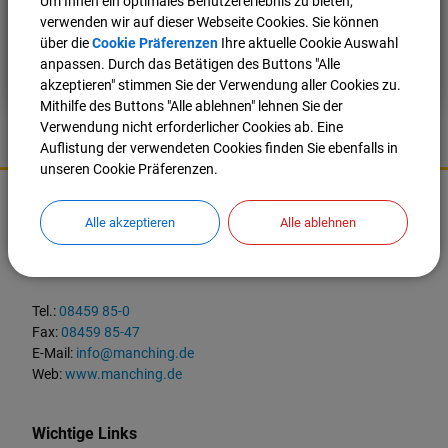
Um Ihnen ein optimales Benutzererlebnis zu bieten,
Tel.: 08459 85-39
verwenden wir auf dieser Webseite Cookies. Sie können
E-Mail:
liegenschaften@manching.de
über die
Cookie Präferenzen
Ihre aktuelle Cookie Auswahl
Zimmer: 201
anpassen. Durch das Betätigen des Buttons "Alle
akzeptieren" stimmen Sie der Verwendung aller Cookies zu.
Mithilfe des Buttons "Alle ablehnen" lehnen Sie der
Verwendung nicht erforderlicher Cookies ab. Eine
Auflistung der verwendeten Cookies finden Sie ebenfalls in
unseren Cookie Präferenzen.
K
o
Markt Manching
n
Alle akzeptieren
Alle ablehnen
t
Ingolstädter Straße 2
a
85077 Manching
k
t
Tel.:
08459 85-0
u
Fax:
08459 85-47
n
E-Mail:
info@manching.de
d
Web:
www.manching.de
W
i
c
Wichtige Links