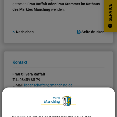
gerne an
Frau Raffalt oder Frau Krammer im Rathaus
SERVICE
des Marktes Manching
wenden.
Nach oben
Seite drucken
Kontakt
Frau Olivera Raffalt
Tel.: 08459 85-79
E-Mail:
liegenschaften@manching.de
Zimmer: 201
Kontakt
Frau Sandra Krammer