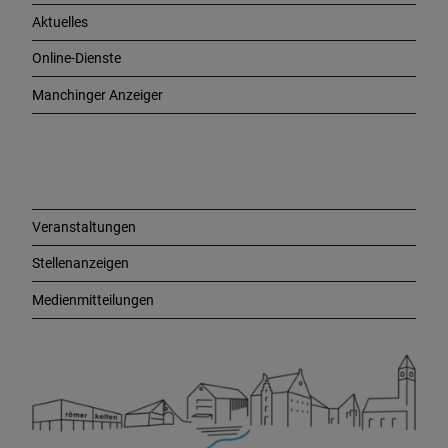
h
Aktuelles
t
i
Online-Dienste
g
e
Manchinger Anzeiger
L
i
n
k
s
Veranstaltungen
Stellenanzeigen
Medienmitteilungen