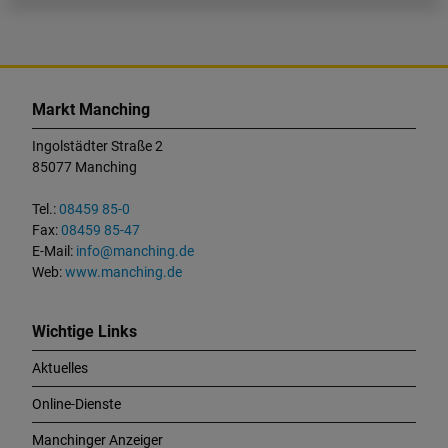
K
o
Markt Manching
n
t
Ingolstädter Straße 2
a
85077 Manching
k
t
Tel.:
08459 85-0
u
Fax:
08459 85-47
n
E-Mail:
info@manching.de
d
Web:
www.manching.de
W
i
c
Wichtige Links
h
Aktuelles
t
i
Online-Dienste
g
e
Manchinger Anzeiger