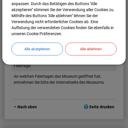
anpassen. Durch das Betätigen des Buttons "Alle
Montag:
geschlossen
akzeptieren" stimmen Sie der Verwendung aller Cookies zu.
Mithilfe des Buttons "Alle ablehnen" lehnen Sie der
Dienstag:
geschlossen
Verwendung nicht erforderlicher Cookies ab. Eine
Auflistung der verwendeten Cookies finden Sie ebenfalls in
Mittwoch:
09:30 Uhr bis 16:00 Uhr
unseren Cookie Präferenzen.
Donnerstag:
09:30 Uhr bis 16:00 Uhr
Alle akzeptieren
Alle ablehnen
Freitag:
09:30 Uhr bis 16:00 Uhr
Samstag, Sonntag,
10:00 Uhr bis 17:00 Uhr
Feiertage:
An welchen Feiertagen das Museum geöffnet hat,
entnehmen Sie bitte der Internetseite des Museums.
Nach oben
Seite drucken