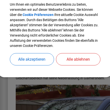
Um Ihnen ein optimales Benutzererlebnis zu bieten,
Lotto-Toto Rohm, Ingolstädter Str. 24
verwenden wir auf dieser Webseite Cookies. Sie können
Schreibwaren Legner, Schlosserstr. 1, Gewerbegebiet
über die
Cookie Präferenzen
Ihre aktuelle Cookie Auswahl
anpassen. Durch das Betätigen des Buttons "Alle
akzeptieren" stimmen Sie der Verwendung aller Cookies zu.
Mithilfe des Buttons "Alle ablehnen" lehnen Sie der
(216,16 KB)
Verwendung nicht erforderlicher Cookies ab. Eine
Rufbus Fahrplan.pdf
Auflistung der verwendeten Cookies finden Sie ebenfalls in
unseren Cookie Präferenzen.
Alle akzeptieren
Alle ablehnen
An gesetzlichen bayerischen Feiertagen, Hl. Abend und Silve
allgemein aus Erhebungen seit November 2013 und spiegeln d
Der Rufbus wird künftig durch die RBA Regionalbus Augsburg
Geschäftsbereich hat seine Niederlassung in Gaimersheim.