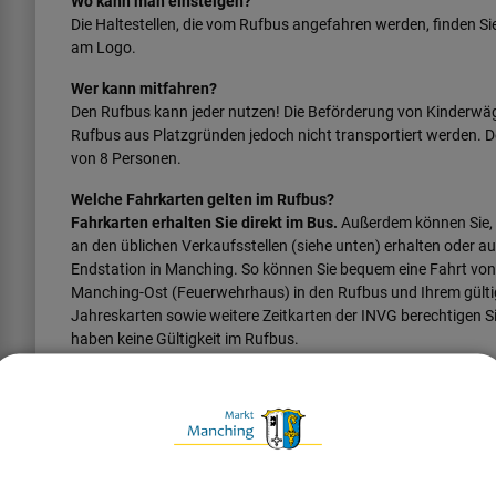
Wo kann man einsteigen?
Die Haltestellen, die vom Rufbus angefahren werden, finden Si
am Logo.
Wer kann mitfahren?
Den Rufbus kann jeder nutzen! Die Beförderung von Kinderwäge
Rufbus aus Platzgründen jedoch nicht transportiert werden. D
von 8 Personen.
Welche Fahrkarten gelten im Rufbus?
Fahrkarten erhalten Sie direkt im Bus.
Außerdem können Sie,
an den üblichen Verkaufsstellen (siehe unten) erhalten oder au
Endstation in Manching. So können Sie bequem eine Fahrt von
Manching-Ost (Feuerwehrhaus) in den Rufbus und Ihrem gülti
Jahreskarten sowie weitere Zeitkarten der INVG berechtigen S
haben keine Gültigkeit im Rufbus.
Günstiger Innerortstarif
Erwachsene zahlen
für eine einfache Fahrt innerhalb Manchi
Innerortstickets sind nur an folgenden Vorverkaufsstellen erh
Rathaus Manching, Pforte, Ingolstädter Str. 2