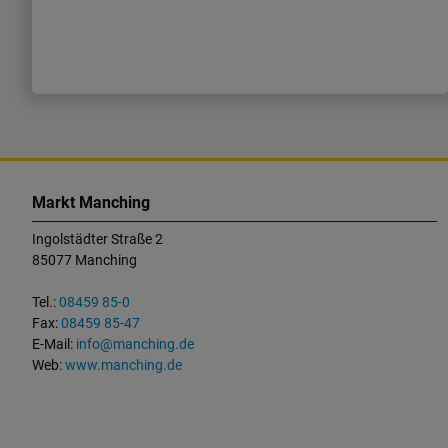
K
o
Markt Manching
n
Ingolstädter Straße 2
t
85077 Manching
a
k
Tel.:
08459 85-0
t
Fax:
08459 85-47
u
E-Mail:
info@manching.de
n
Web:
www.manching.de
d
W
i