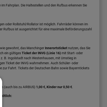
e im Fahrplan. Die Haltestellen und den Rufbus erkennen Sie
n oder Rollstuhl/Rollator ist möglich. Fahrräder können im
er Rufbus ist ausgerichtet für eine maximale Beförderungszahl
 wie gewohnt, das Manchinger
Innerortsticket
nutzen, das Sie
ch ein gültiges
Ticket der INVG (Linie 16)
mit Start- oder
 z. B. Ingolstadt nach Westenhausen, mit Umstieg in
gen Ticket der INVG wahrnehmen. Auch Schüler- oder
ie zur Fahrt. Tickets der Deutschen Bahn sowie Bayerntickets
ngs (auch bis zu AIRBUS)
1,00 €, Kinder nur 0,50 €
.
ältlich: