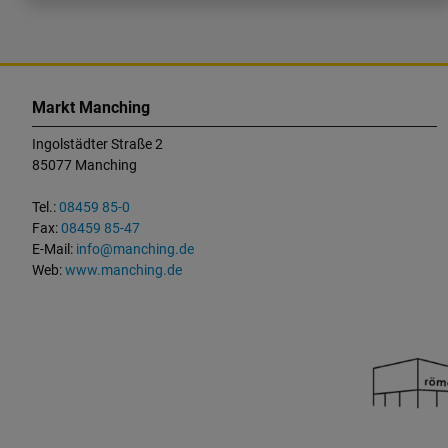
K
o
Markt Manching
n
Ingolstädter Straße 2
t
85077 Manching
a
k
Tel.:
08459 85-0
t
Fax:
08459 85-47
u
E-Mail:
info@manching.de
n
Web:
www.manching.de
d
W
i
c
h
t
i