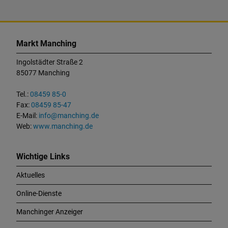
K
o
Markt Manching
n
t
Ingolstädter Straße 2
a
85077 Manching
k
t
Tel.:
08459 85-0
u
Fax:
08459 85-47
n
E-Mail:
info@manching.de
d
Web:
www.manching.de
W
i
c
Wichtige Links
h
Aktuelles
t
i
Online-Dienste
g
e
Manchinger Anzeiger
L