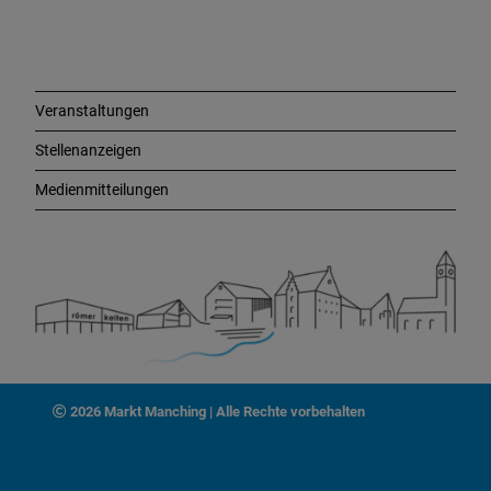
i
n
k
s
Veranstaltungen
Stellenanzeigen
Medienmitteilungen
2026 Markt Manching | Alle Rechte vorbehalten