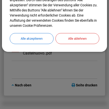
anpassen. Durch das Betätigen des Buttons "Alle
positiv. Viele Eindrücke der toskanischen Partnerstadt,
akzeptieren" stimmen Sie der Verwendung aller Cookies zu.
der lustigen Abende und des hervorragenden Essens,
Mithilfe des Buttons "Alle ablehnen" lehnen Sie der
bleiben noch lange in Erinnerung. Aufgrund der
Verwendung nicht erforderlicher Cookies ab. Eine
überwiegenden Meinung der Mitreisenden wird die
Auflistung der verwendeten Cookies finden Sie ebenfalls in
nächste Bürgerreise voraussichtlich fünf statt vier Tage
unseren Cookie Präferenzen.
stattfinden.
Alle akzeptieren
Alle ablehnen
(10,40 MB)
Impressionen der ersten Bürgerreise nach
Castelnuovo..pdf
Nach oben
Seite drucken