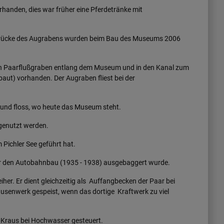
handen, dies war früher eine Pferdetränke mit
Brücke des Augrabens wurden beim Bau des Museums 2006
in den Paarflußgraben entlang dem Museum und in den Kanal zum
rbaut) vorhanden. Der Augraben fliest bei der
nd floss, wo heute das Museum steht.
genutzt werden.
Pichler See geführt hat.
u für den Autobahnbau (1935 - 1938) ausgebaggert wurde.
eiher. Er dient gleichzeitig als Auffangbecken der Paar bei
senwerk gespeist, wenn das dortige Kraftwerk zu viel
e Kraus bei Hochwasser gesteuert.