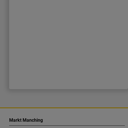
K
o
Markt Manching
n