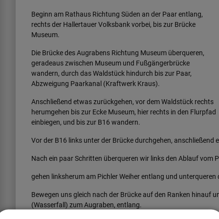
Beginn am Rathaus Richtung Süden an der Paar entlang,
rechts der Hallertauer Volksbank vorbei, bis zur Brücke
Museum.
Die Brücke des Augrabens Richtung Museum überqueren,
geradeaus zwischen Museum und Fußgängerbrücke
wandern, durch das Waldstück hindurch bis zur Paar,
Abzweigung Paarkanal (Kraftwerk Kraus).
Anschließend etwas zurückgehen, vor dem Waldstück rechts
herumgehen bis zur Ecke Museum, hier rechts in den Flurpfad
einbiegen, und bis zur B16 wandern.
Vor der B16 links unter der Brücke durchgehen, anschließend 
Nach ein paar Schritten überqueren wir links den Ablauf vom 
gehen linksherum am Pichler Weiher entlang und unterqueren
Bewegen uns gleich nach der Brücke auf den Ranken hinauf un
(Wasserfall) zum Augraben, entlang.