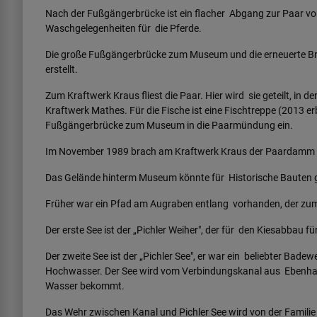
Nach der Fußgängerbrücke ist ein flacher Abgang zur Paar vor
Waschgelegenheiten für die Pferde.
Die große Fußgängerbrücke zum Museum und die erneuerte 
erstellt.
Zum Kraftwerk Kraus fliest die Paar. Hier wird sie geteilt, 
Kraftwerk Mathes. Für die Fische ist eine Fischtreppe (2013 e
Fußgängerbrücke zum Museum in die Paarmündung ein.
Im November 1989 brach am Kraftwerk Kraus der Paardamm u
Das Gelände hinterm Museum könnte für Historische Bauten 
Früher war ein Pfad am Augraben entlang vorhanden, der zum 
Der erste See ist der „Pichler Weiher", der für den Kiesabba
Der zweite See ist der „Pichler See", er war ein beliebter Badew
Hochwasser. Der See wird vom Verbindungskanal aus Ebenhau
Wasser bekommt.
Das Wehr zwischen Kanal und Pichler See wird von der Famili