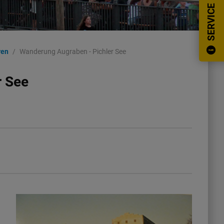
SERVICE
ren
Wanderung Augraben - Pichler See
r See