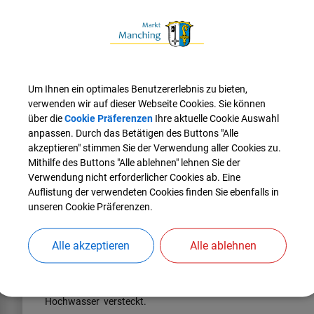
Am zweiten Flurweg biegen wir rechts ab, anschließend links
Zulaufwehr.
Die Brücke mit Wehr überqueren wir und wandern entgegen de
Augraben.
Zurück die BAB-Brücke unterqueren (kurz vor dem Überlauf re
Um Ihnen ein optimales Benutzererlebnis zu bieten,
B16 Brücke zurück zur Museumsbrücke wandern.
verwenden wir auf dieser Webseite Cookies. Sie können
über die
Cookie Präferenzen
Ihre aktuelle Cookie Auswahl
Hier geradeaus weiter und entlang der Paar zurück zum Ratha
anpassen. Durch das Betätigen des Buttons "Alle
akzeptieren" stimmen Sie der Verwendung aller Cookies zu.
In einem der Lokale kann die Wanderung beendet werden.
Mithilfe des Buttons "Alle ablehnen" lehnen Sie der
Verwendung nicht erforderlicher Cookies ab. Eine
!!! Begehen der Wege auf eigene Gefahr - kein Räum- und Str
Auflistung der verwendeten Cookies finden Sie ebenfalls in
Wissenswertes:
unseren Cookie Präferenzen.
Die Hallertauer Volksbank wurde 1980 erbaut. Vorher stand an 
Alle akzeptieren
Alle ablehnen
Nach ca. 100 m kommt eine Fußgängerbrücke, wobei auf der g
sichtbar ist.
Unten ist der Auslauf des Kraftwerkes der Familie Mathes sicht
Hochwasser versteckt.