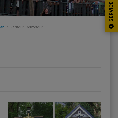
SERVICE
ren
Radtour Kreuzetour