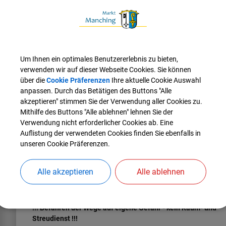
(4,3 km)
Wir fahren durch Hög bis zur B 300, überqueren diese
und fahren nach Au a. Aign. Biegen unten an der Senke scharf
rechts ab, nach dem Reitstall links abbiegen, fahren über die
Autobahnbrücke, an der Kapelle vorbei weiter Richtung
Heideweiher. Am Heideweiher fahren wir rechts (nicht links)
Um Ihnen ein optimales Benutzererlebnis zu bieten,
entlang bis zur querlaufenden Teerstraße, fahren links, am
verwenden wir auf dieser Webseite Cookies. Sie können
Lehrbienenstand vorbei und biegen zum Gasthaus
über die
Cookie Präferenzen
Ihre aktuelle Cookie Auswahl
Hexenhäusl ab.
anpassen. Durch das Betätigen des Buttons "Alle
akzeptieren" stimmen Sie der Verwendung aller Cookies zu.
(6,6 km)
Nach einer möglichen Brotzeit fahren wir nördlich
Mithilfe des Buttons "Alle ablehnen" lehnen Sie der
weiter, überqueren die Autobahnbrücke und biegen nach Ende
Verwendung nicht erforderlicher Cookies ab. Eine
der Teerstraße links ab. Wir kommen an der Keltenschanze
Auflistung der verwendeten Cookies finden Sie ebenfalls in
(viereckiges Waldstück links des Weges, etwa 200 m entfernt)
unseren Cookie Präferenzen.
vorbei, kommen nach einiger Zeit wieder auf eine Teerstraße,
fahren am Reitstall vorbei, biegen halbrechts ab bis zur
Staatsstraße und fahren über die Brücke B 16 nach Manching
Alle akzeptieren
Alle ablehnen
zum Rathausplatz und lassen in einer der
Gastronomiebetriebe oder in der Eisdiele den Tag ausklingen.
!!! Befahren der Wege auf eigene Gefahr - kein Räum- und
Streudienst !!!