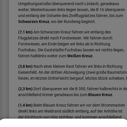
Umgehungsstraße überquerend nach Lindach, geradeaus
weiter, Westenhausen links liegen lassen, die B 16 überqueren
und entlang der Ostseite des Zivilflugplatzes fahren, bis zum
Schwarzen Kreuz
, wo der Rundweg beginnt.
(7,1 km)
Am Schwarzen Kreuz fahren wir entlang des
Flugplatzes direkt nach Forstwiesen. Wir fahren durch
Forstwiesen, am Ende biegen wir links ab in Richtung
Fuchsbau. Die Gaststädte Fuchsbau lassen wir rechts liegen,
fahren halblinks weiter zum
Weißen Kreuz
.
(3,8 km)
Nach einer kleinen Rast fahren wir links in Richtung
Geisenfeld. An der dritten Abzweigung (zwei große Baumstümpf
hinein, im letzten Drittel leicht bergauf, letztes Stück schiebe
(2,3 km)
Dort überqueren wir die B 300, fahren halbrechts in d
anschließend immer geradeaus bis zum
Blauen Kreuz
.
(1,4 km)
Beim Blauen Kreuz fahren wir vor dem Strommasten
direkt links am Waldrand südlich entlang, auf der Anhöhe ist
der Kirchturm von Hög sichtbar, und kommen anschließend
nach Hög.