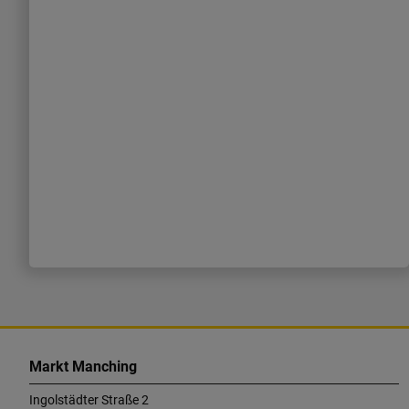
K
o
Markt Manching
n
Ingolstädter Straße 2
t