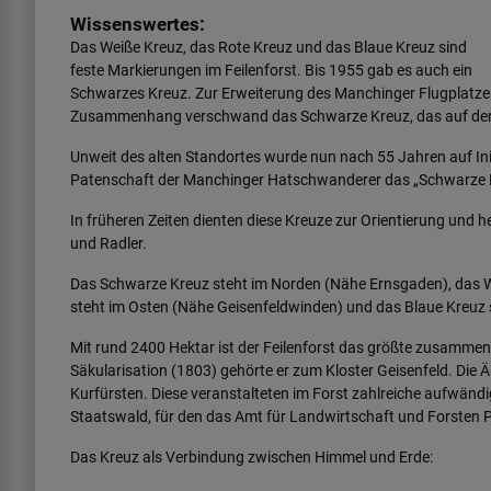
Wissenswertes:
Das Weiße Kreuz, das Rote Kreuz und das Blaue Kreuz sind
feste Markierungen im Feilenforst. Bis 1955 gab es auch ein
Schwarzes Kreuz. Zur Erweiterung des Manchinger Flugplatze
Zusammenhang verschwand das Schwarze Kreuz, das auf der Fl
Unweit des alten Standortes wurde nun nach 55 Jahren auf In
Patenschaft der Manchinger Hatschwanderer das „Schwarze Kr
In früheren Zeiten dienten diese Kreuze zur Orientierung und 
und Radler.
Das Schwarze Kreuz steht im Norden (Nähe Ernsgaden), das W
steht im Osten (Nähe Geisenfeldwinden) und das Blaue Kreuz 
Mit rund 2400 Hektar ist der Feilenforst das größte zusamme
Säkularisation (1803) gehörte er zum Kloster Geisenfeld. Die
Kurfürsten. Diese veranstalteten im Forst zahlreiche aufwändi
Staatswald, für den das Amt für Landwirtschaft und Forsten P
Das Kreuz als Verbindung zwischen Himmel und Erde: