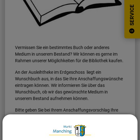
SERVICE
Vermissen Sie ein bestimmtes Buch oder anderes
Medium in unserem Bestand? Wir können es gerne im
Rahmen unserer Möglichkeiten für die Bibliothek kaufen.
An der Ausleihtheke im Erdgeschoss liegt ein
Wunschbuch aus, in das Sie Ihre Anschaffungswünsche
eintragen können. Wir informieren Sie über das
Wunschbuch, ob wir das gewünschte Medium in
unserem Bestand aufnehmen können.
Bitte geben Sie bei Ihrem Anschaffungsvorschlag Ihre
Lesernummer mit an, dann wird bei einer möglichen
Anschaffung das Medium für Sie zurückgelegt.
Wir freuen uns auf Ihre Anregungen und Wünsche!