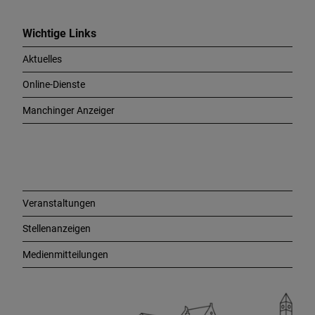
W
i
c
Wichtige Links
h
Aktuelles
t
i
Online-Dienste
g
e
Manchinger Anzeiger
L
i
n
k
s
Veranstaltungen
Stellenanzeigen
Medienmitteilungen