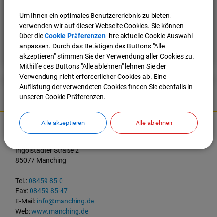
Ihr Bibliotheksteam
Um Ihnen ein optimales Benutzererlebnis zu bieten,
verwenden wir auf dieser Webseite Cookies. Sie können
über die
Cookie Präferenzen
Ihre aktuelle Cookie Auswahl
Nach oben
Seite drucken
anpassen. Durch das Betätigen des Buttons "Alle
akzeptieren" stimmen Sie der Verwendung aller Cookies zu.
Mithilfe des Buttons "Alle ablehnen" lehnen Sie der
Verwendung nicht erforderlicher Cookies ab. Eine
Auflistung der verwendeten Cookies finden Sie ebenfalls in
unseren Cookie Präferenzen.
K
Alle akzeptieren
Alle ablehnen
o
Markt Manching
n
t
Ingolstädter Straße 2
a
85077 Manching
k
t
Tel.:
08459 85-0
u
Fax:
08459 85-47
n
E-Mail:
info@manching.de
d
Web:
www.manching.de