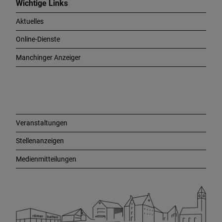
c
Wichtige Links
h
Aktuelles
t
i
Online-Dienste
g
e
Manchinger Anzeiger
L
i
n
k
s
Veranstaltungen
Stellenanzeigen
Medienmitteilungen