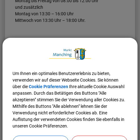
Montag bis Freitag von 08.00 bis 12.00 Uhr
und zusätzlich
Montag von 13:30 – 16:00 Uhr
Mittwoch von 13:30 Uhr – 18:00 Uhr.
Manching, 01.07.2026
Markt Manching
Klaus Neumayr
1. Bürgermeister
Um Ihnen ein optimales Benutzererlebnis zu bieten,
verwenden wir auf dieser Webseite Cookies. Sie können
über die
Cookie Präferenzen
(558,07 KB)
Ihre aktuelle Cookie Auswahl
anpassen. Durch das Betätigen des Buttons "Alle
Bekanntmachung des Amtes für
akzeptieren" stimmen Sie der Verwendung aller Cookies zu.
Digitalisierung, Breitband und Vermessung
Mithilfe des Buttons "Alle ablehnen" lehnen Sie der
Pfaffenhofen a. d. Ilm vom 23.06.2026 des
Verwendung nicht erforderlicher Cookies ab. Eine
Umlegungsbeschlusses „Pichl West II“
Auflistung der verwendeten Cookies finden Sie ebenfalls in
unseren Cookie Präferenzen.