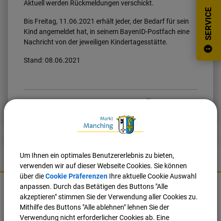
Aktuell werden Rückmeldungen verschickt.
SERVICE
Bis Freitag, 11.06.2021 erhält jeder, der Bedarf für sein
Kind angemeldet hat, in seinem BayenID-Postfach eine
Nachricht von der jeweiligen Kindertagesstätte.
Stand: 08.06.2021
Nach oben
Seite drucken
Um Ihnen ein optimales Benutzererlebnis zu bieten,
verwenden wir auf dieser Webseite Cookies. Sie können
über die
Cookie Präferenzen
Ihre aktuelle Cookie Auswahl
K
anpassen. Durch das Betätigen des Buttons "Alle
o
Markt Manching
akzeptieren" stimmen Sie der Verwendung aller Cookies zu.
n
Mithilfe des Buttons "Alle ablehnen" lehnen Sie der
t
Ingolstädter Straße 2
Verwendung nicht erforderlicher Cookies ab. Eine
a