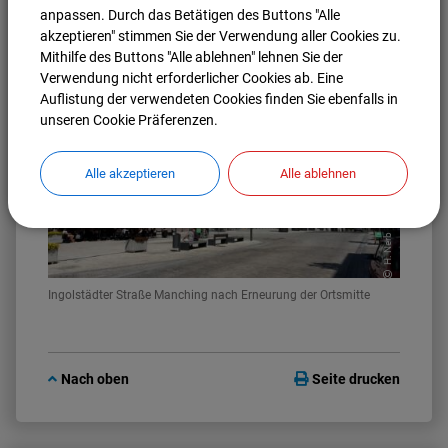
anpassen. Durch das Betätigen des Buttons "Alle
akzeptieren" stimmen Sie der Verwendung aller Cookies zu.
Ingolstädter Straße Manching vor Erneurung der Ortsmitte
Mithilfe des Buttons "Alle ablehnen" lehnen Sie der
Verwendung nicht erforderlicher Cookies ab. Eine
Auflistung der verwendeten Cookies finden Sie ebenfalls in
unseren Cookie Präferenzen.
Alle akzeptieren
Alle ablehnen
H. Nerb
Ingolstädter Straße Manching nach Erneurung der Ortsmitte
Nach oben
Seite drucken