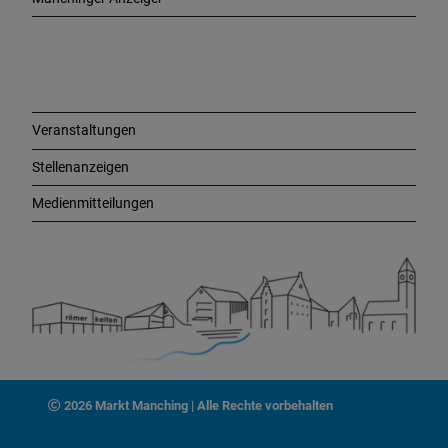
L
i
n
k
s
Veranstaltungen
Stellenanzeigen
Medienmitteilungen
2026 Markt Manching | Alle Rechte vorbehalten