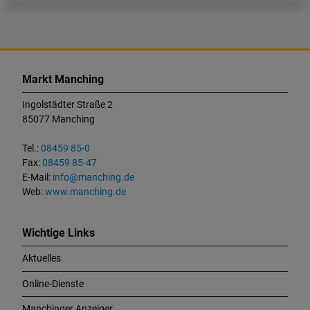
K
o
Markt Manching
n
t
Ingolstädter Straße 2
a
85077 Manching
k
t
Tel.:
08459 85-0
u
Fax:
08459 85-47
n
E-Mail:
info@manching.de
d
Web:
www.manching.de
W
i
c
Wichtige Links
h
Aktuelles
t
i
Online-Dienste
g
e
Manchinger Anzeiger