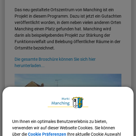
Das neu gestaltete Ortszentrum von Manching ist ein
Projekt in diesem Programm. Dazu ist jetzt ein Gutachten
veröffentlicht worden, in dem neben vielen anderen Orten
Manching einen Platz gefunden hat. Manching wird
darin als beispielgebendes Projekt zur Stärkung der
Funktionsvielfalt und Belebung öffentlicher Räume in der
Ortsmitte bezeichnet.
Die gesamte Broschüre können Sie sich hier
herunterladen...
Um Ihnen ein optimales Benutzererlebnis zu bieten,
H. Nerb
verwenden wir auf dieser Webseite Cookies. Sie können
über die
Cookie Präferenzen
Ihre aktuelle Cookie Auswahl