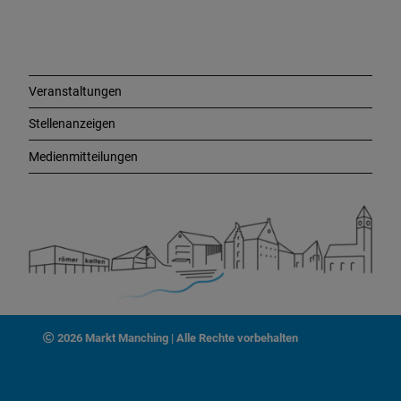
i
n
k
s
Veranstaltungen
Stellenanzeigen
Medienmitteilungen
2026 Markt Manching | Alle Rechte vorbehalten