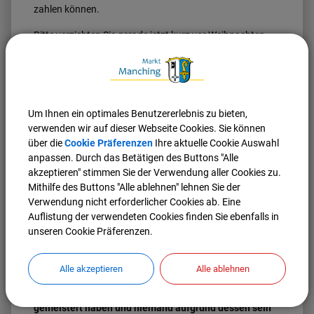
zahlen können.
Bitte verzichten Sie gerade jetzt kurz vor Weihnachten
auf Bestellungen im Internet und nutzen Sie das Angebot
unserer lokalen Händler. Genauso bieten die
Gastronomen in Manching an, dass wir unsere
Bestellungen abholen können oder sogar geliefert
bekommen. Nehmen Sie bitte auch diese Möglichkeit
Um Ihnen ein optimales Benutzererlebnis zu bieten,
wahr und unterstützen Sie unsere Wirte durch Ihre
verwenden wir auf dieser Webseite Cookies. Sie können
Bestellungen.
über die
Cookie Präferenzen
Ihre aktuelle Cookie Auswahl
anpassen. Durch das Betätigen des Buttons "Alle
Falls Sie darüber hinaus den Einzelhandel und auch die
akzeptieren" stimmen Sie der Verwendung aller Cookies zu.
Wirte unterstützen möchten, gibt es die Möglichkeit,
Mithilfe des Buttons "Alle ablehnen" lehnen Sie der
Gutscheine - auch als Geschenkidee zu Weihnachten - zu
Verwendung nicht erforderlicher Cookies ab. Eine
kaufen.
Auflistung der verwendeten Cookies finden Sie ebenfalls in
unseren Cookie Präferenzen.
Mir ist es persönlich ein großes Anliegen, dass der
Manchinger Einzelhandel und die örtliche Gastronomie
diese für alle anstrengenden Zeiten überstehen.
Jeder,
Alle akzeptieren
Alle ablehnen
der kann, möchte bitte einen Beitrag leisten, damit wir
alle irgendwann einmal sagen können, dass wir Corona
gemeistert haben und niemand aufgrund dessen sein