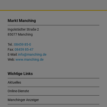
K
o
Markt Manching
n
t
Ingolstädter Straße 2
a
85077 Manching
k
t
Tel.:
08459 85-0
u
Fax:
08459 85-47
n
E-Mail:
info@manching.de
d
Web:
www.manching.de
W
i
c
Wichtige Links
h
Aktuelles
t
i
Online-Dienste
g
e
Manchinger Anzeiger
L