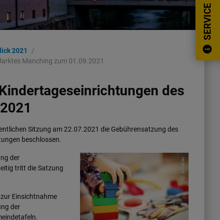
SERVICE
lick 2021
 Marktes Manching zum 01.09.2021
Kindertageseinrichtungen des
.2021
fentlichen Sitzung am 22.07.2021 die Gebührensatzung des
tungen beschlossen.
ng der
pixabay
itig tritt die Satzung
 zur Einsichtnahme
ung der
eindetafeln.