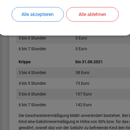
Kindergarten
bis 31.08.2021
Alle akzeptieren
Alle ablehnen
3 bis 4 Stunden
0 Euro
4 bis 5 Stunden
0 Euro
5 bis 6 Stunden
0 Euro
6 bis 7 Stunden
0 Euro
Krippe
bis 31.08.2021
3 bis 4 Stunden
38 Euro
4 bis 5 Stunden
73 Euro
5 bis 6 Stunden
107 Euro
6 bis 7 Stunden
142 Euro
Die Geschwisterermäßigung bleibt unverändert bestehen. Bei G
Kind eine Gebührenermäßigung in Höhe von 50% bzw. für das dr
gewährt, soweit das von der Gebühr zu befreiende Kind den K