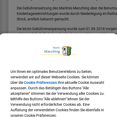
Die Gebührensatzung des Marktes Manching über die Benutzu
Kindertageseinrichtungen wurde durch Niederlegung im Rathau
Stock, amtlich bekannt gemacht.
Die letzte Gebührenanpassung wurde zum 01.09.2018 vorgen
nötig, weil die Kalkulation der Kindertagesstättengebühren gez
Aktuell belaufen sich die Kosten - laut der durchgeführten Kalk
2019 – für den Markt Manching durchschnittlich monatlich pro
(Krippenplatz). Auf lange Sicht werden die Kosten weiter steige
Kindergarten-Gruppe mit bis zu 25 Kindern müssen mindestens 
Krippengruppe kommen auf maximal 12 Kinder ein Erzieher und
Um Ihnen ein optimales Benutzererlebnis zu bieten,
mehr sogenannte „Luftbuchungen“ getätigt werden. Heißt, die 
verwenden wir auf dieser Webseite Cookies. Sie können
auch der Markt Manching Personal vorhalten und bezahlen mus
über die
Cookie Präferenzen
Ihre aktuelle Cookie Auswahl
weil sie ihre Kinder schon nach wenigen Stunden wieder abhol
anpassen. Durch das Betätigen des Buttons "Alle
getragen.
akzeptieren" stimmen Sie der Verwendung aller Cookies zu.
Die Eltern betreffen die Erhöhungen allerdings nicht in voller
Mithilfe des Buttons "Alle ablehnen" lehnen Sie der
der Kitas mit 100 Euro pro Kind.
Verwendung nicht erforderlicher Cookies ab. Eine
Auflistung der verwendeten Cookies finden Sie ebenfalls in
Beispielrechnung der
monatlichen Kosten
für die Eltern (Zus
unseren Cookie Präferenzen.