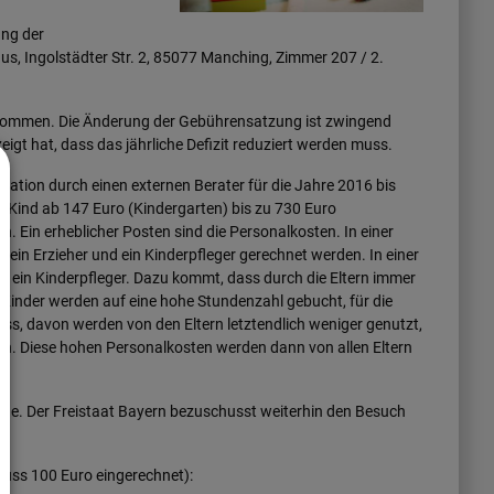
ng der
s, Ingolstädter Str. 2, 85077 Manching, Zimmer 207 / 2.
ommen. Die Änderung der Gebührensatzung ist zwingend
eigt hat, dass das jährliche Defizit reduziert werden muss.
ulation durch einen externen Berater für die Jahre 2016 bis
 Kind ab 147 Euro (Kindergarten) bis zu 730 Euro
n. Ein erheblicher Posten sind die Personalkosten. In einer
ein Erzieher und ein Kinderpfleger gerechnet werden. In einer
 ein Kinderpfleger. Dazu kommt, dass durch die Eltern immer
Kinder werden auf eine hohe Stundenzahl gebucht, für die
s, davon werden von den Eltern letztendlich weniger genutzt,
en. Diese hohen Personalkosten werden dann von allen Eltern
 Höhe. Der Freistaat Bayern bezuschusst weiterhin den Besuch
chuss 100 Euro eingerechnet):