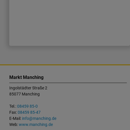
K
o
Markt Manching
n
Ingolstädter Straße 2
t
85077 Manching
a
k
Tel.:
08459 85-0
t
Fax:
08459 85-47
u
E-Mail:
info@manching.de
n
Web:
www.manching.de