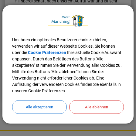
Hilfsbereitschaft nach unserem Aufruf war und ist sehr
hoch“, freut sich Herbert Nerb.
Interessierte können sich weiterhin, für die Helfer-
Koordination, an die Hotline im Rathaus unter Tel. 08459
/ 85 90 85 oder per E-Mail an
schnelltestzentrum@manching.de
wenden.
Um Ihnen ein optimales Benutzererlebnis zu bieten,
verwenden wir auf dieser Webseite Cookies. Sie können
Das Corona-Schnelltestzentrum in der Schulstraße 12
über die
Cookie Präferenzen
Ihre aktuelle Cookie Auswahl
hat dienstags und donnerstags von 17.00 Uhr bis 20.00
anpassen. Durch das Betätigen des Buttons "Alle
Uhr und samstags von 14.00 Uhr bis 17.00 Uhr geöffnet.
akzeptieren" stimmen Sie der Verwendung aller Cookies zu.
Mithilfe des Buttons "Alle ablehnen" lehnen Sie der
Verwendung nicht erforderlicher Cookies ab. Eine
Auflistung der verwendeten Cookies finden Sie ebenfalls in
Nach oben
Seite drucken
unseren Cookie Präferenzen.
Alle akzeptieren
Alle ablehnen
K