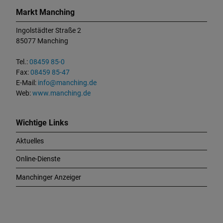
o
Markt Manching
n
t
Ingolstädter Straße 2
a
85077 Manching
k
t
Tel.:
08459 85-0
u
Fax:
08459 85-47
n
E-Mail:
info@manching.de
d
Web:
www.manching.de
W
i
c
Wichtige Links
h
Aktuelles
t
i
Online-Dienste
g
e
Manchinger Anzeiger
L
i
n
k