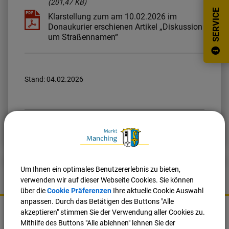
(201,47 KB)
SERVICE
Klarstellung zum am 10.02.2026 im
Donaukurier erschienen Artikel „Diskussion
um Straßennamen“
Stand: 04.02.2026
Nach oben
Seite drucken
Um Ihnen ein optimales Benutzererlebnis zu bieten,
verwenden wir auf dieser Webseite Cookies. Sie können
über die
Cookie Präferenzen
Ihre aktuelle Cookie Auswahl
K
anpassen. Durch das Betätigen des Buttons "Alle
o
akzeptieren" stimmen Sie der Verwendung aller Cookies zu.
Markt Manching
n
Mithilfe des Buttons "Alle ablehnen" lehnen Sie der