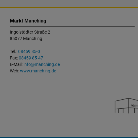
K
o
Markt Manching
n
Ingolstädter Straße 2
t
85077 Manching
a
k
Tel.:
08459 85-0
t
Fax:
08459 85-47
u
E-Mail:
info@manching.de
n
Web:
www.manching.de
d
W
i
c
h
t
i
g
e