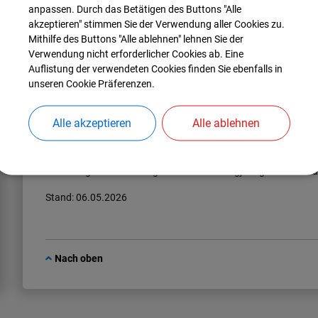
anpassen. Durch das Betätigen des Buttons "Alle
Impulse in zahlreichen Bereichen. Sein
akzeptieren" stimmen Sie der Verwendung aller Cookies zu.
verantwortungsbewusstes Handeln, seine Bürgernähe und
Mithilfe des Buttons "Alle ablehnen" lehnen Sie der
sein unermüdliches Engagement haben die Gemeinde
Verwendung nicht erforderlicher Cookies ab. Eine
nachhaltig geprägt.
Auflistung der verwendeten Cookies finden Sie ebenfalls in
unseren Cookie Präferenzen.
Die offizielle Übergabe der Ernennungsurkunde erfolgte im fei
Erste Bürgermeister, Klaus Neumayr, überreichte die Urkunde 
seines Amtsvorgängers. In seiner Ansprache hob er insbesonder
Alle akzeptieren
Alle ablehnen
Engagement von Herbert Nerb hervor.
Mit der Ernennung zum Altbürgermeister spricht die Gemeinde
herausragenden Leistungen und seinen langjährigen Einsatz a
Stand: 06.05.2026
Nach oben