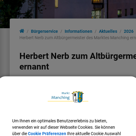
Bürgerservice
Informationen
Aktuelles
2026
Herbert Nerb zum Altbürgermeister des Marktes Manching er
Herbert Nerb zum Altbürgerme
ernannt
Der Marktgemeinderat hat in seiner Sitzung am 19.03.2026
beschlossen, Herrn Herbert Nerb in Anerkennung seiner
langjährigen und verdienstvollen Tätigkeit zum
Altbürgermeister zu ernennen. Mit diesem Beschluss würdigt
das Gremium insbesondere sein engagiertes Wirken für die
Entwicklung der Gemeinde sowie seinen nachhaltigen Einsatz
für das Gemeinwohl.
Um Ihnen ein optimales Benutzererlebnis zu bieten,
verwenden wir auf dieser Webseite Cookies. Sie können
Herbert Nerb prägte über viele Jahre hinweg die
über die
Cookie Präferenzen
Ihre aktuelle Cookie Auswahl
kommunalpolitische Arbeit maßgeblich und setzte wichtige