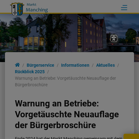
Bürgerservice
Informationen
Aktuelles
Rückblick 2025
Warnung an Betriebe: Vorgetäuschte Neuauflage der
Bürgerbroschüre
Warnung an Betriebe:
Vorgetäuschte Neuauflage
der Bürgerbroschüre
Ende 2024 hat der Markt Manching gemeinsam mit dem