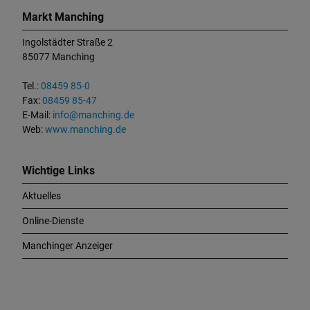
o
Markt Manching
n
t
Ingolstädter Straße 2
a
85077 Manching
k
t
Tel.:
08459 85-0
u
Fax:
08459 85-47
n
E-Mail:
info@manching.de
d
Web:
www.manching.de
W
i
c
Wichtige Links
h
Aktuelles
t
i
Online-Dienste
g
e
Manchinger Anzeiger
L
i
n
k