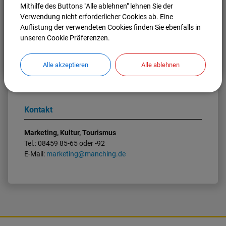
Mithilfe des Buttons "Alle ablehnen" lehnen Sie der
85-65) gerne zur Verfügung.
Verwendung nicht erforderlicher Cookies ab. Eine
Auflistung der verwendeten Cookies finden Sie ebenfalls in
unseren Cookie Präferenzen.
Nach oben
Seite drucken
Alle akzeptieren
Alle ablehnen
Kontakt
Marketing, Kultur, Tourismus
Tel.: 08459 85-65 oder -92
E-Mail:
marketing@manching.de
K