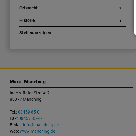
Ortsrecht
Historie
Stellenanzeigen
K
o
Markt Manching
n
Ingolstädter Straße 2
t
85077 Manching
a
k
Tel.:
08459 85-0
t
Fax:
08459 85-47
u
E-Mail:
info@manching.de
n
Web:
www.manching.de