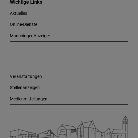
c
Wichtige Links
h
Aktuelles
t
i
Online-Dienste
g
e
Manchinger Anzeiger
L
i
n
k
s
Veranstaltungen
Stellenanzeigen
Medienmitteilungen