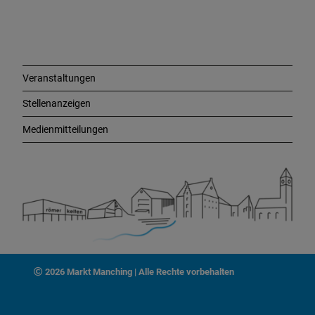
i
n
k
s
Veranstaltungen
Stellenanzeigen
Medienmitteilungen
2026 Markt Manching | Alle Rechte vorbehalten