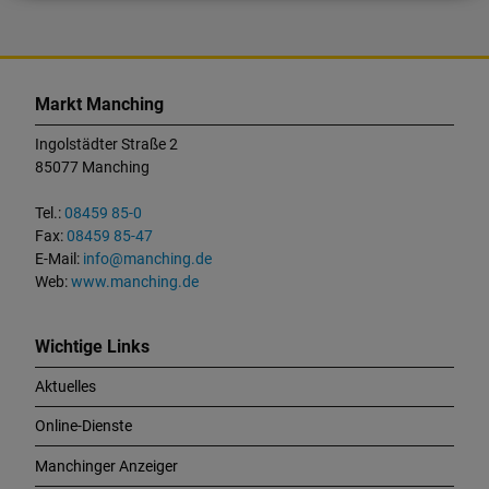
K
o
Markt Manching
n
t
Ingolstädter Straße 2
a
85077 Manching
k
t
Tel.:
08459 85-0
u
Fax:
08459 85-47
n
E-Mail:
info@manching.de
d
Web:
www.manching.de
W
i
c
Wichtige Links
h
Aktuelles
t
i
Online-Dienste
g
e
Manchinger Anzeiger
L