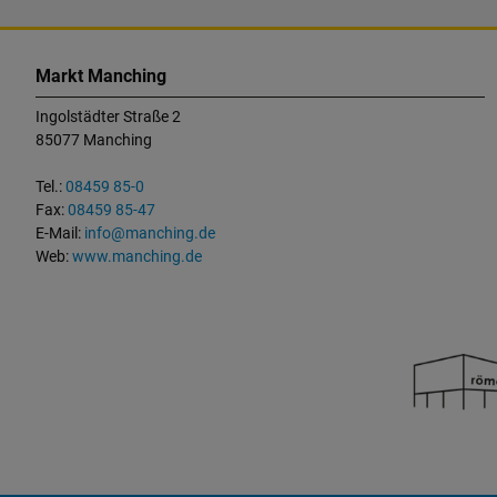
K
o
Markt Manching
n
Ingolstädter Straße 2
t
85077 Manching
a
k
Tel.:
08459 85-0
t
Fax:
08459 85-47
u
E-Mail:
info@manching.de
n
Web:
www.manching.de
d
W
i
c
h
t
i
g
e