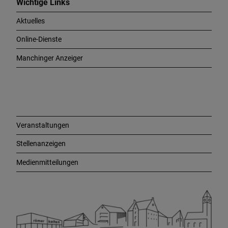
c
Wichtige Links
h
Aktuelles
t
i
Online-Dienste
g
e
Manchinger Anzeiger
L
i
n
k
s
Veranstaltungen
Stellenanzeigen
Medienmitteilungen