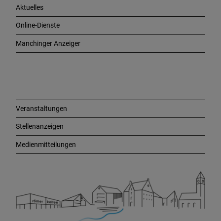
Aktuelles
t
i
Online-Dienste
g
e
Manchinger Anzeiger
L
i
n
k
s
Veranstaltungen
Stellenanzeigen
Medienmitteilungen