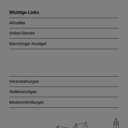
i
c
Wichtige Links
h
Aktuelles
t
i
Online-Dienste
g
e
Manchinger Anzeiger
L
i
n
k
s
Veranstaltungen
Stellenanzeigen
Medienmitteilungen