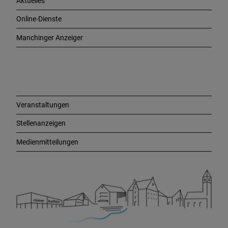
Aktuelles
t
i
Online-Dienste
g
e
Manchinger Anzeiger
L
i
n
k
s
Veranstaltungen
Stellenanzeigen
Medienmitteilungen