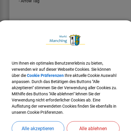
- Arrow Tag
Öffnungszeiten: Di - Do 17:00 - 22:00 Uhr, Sa 14:00 - 24:00 Uhr,
Anschrift
Gerberstr.
1
85077
Manching
Um Ihnen ein optimales Benutzererlebnis zu bieten,
Kontaktinformationen
verwenden wir auf dieser Webseite Cookies. Sie können
E-Mail
über die
Cookie Präferenzen
Ihre aktuelle Cookie Auswahl
info@future-games-world.de
anpassen. Durch das Betätigen des Buttons "Alle
akzeptieren" stimmen Sie der Verwendung aller Cookies zu.
Telefon
Mithilfe des Buttons "Alle ablehnen" lehnen Sie der
0845932 65 0 65
Verwendung nicht erforderlicher Cookies ab. Eine
Auflistung der verwendeten Cookies finden Sie ebenfalls in
unseren Cookie Präferenzen.
Alle akzeptieren
Alle ablehnen