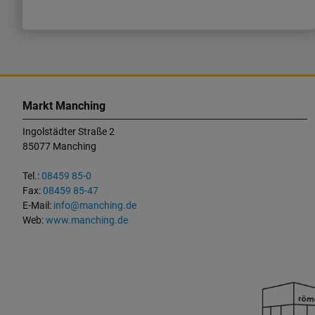
K
o
Markt Manching
n
Ingolstädter Straße 2
t
85077 Manching
a
k
Tel.:
08459 85-0
t
Fax:
08459 85-47
u
E-Mail:
info@manching.de
n
Web:
www.manching.de
d
W
i
c
h