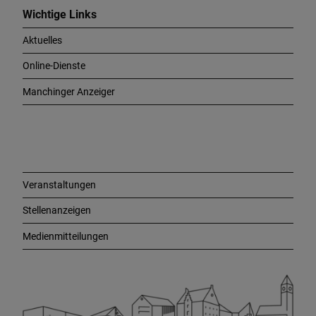
c
Wichtige Links
h
Aktuelles
t
i
Online-Dienste
g
e
Manchinger Anzeiger
L
i
n
k
s
Veranstaltungen
Stellenanzeigen
Medienmitteilungen