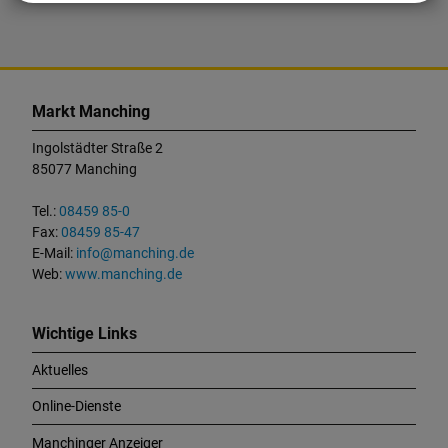
K
o
Markt Manching
n
t
Ingolstädter Straße 2
a
85077 Manching
k
t
Tel.:
08459 85-0
u
Fax:
08459 85-47
n
E-Mail:
info@manching.de
d
Web:
www.manching.de
W
i
c
Wichtige Links
h
Aktuelles
t
i
Online-Dienste
g
e
Manchinger Anzeiger