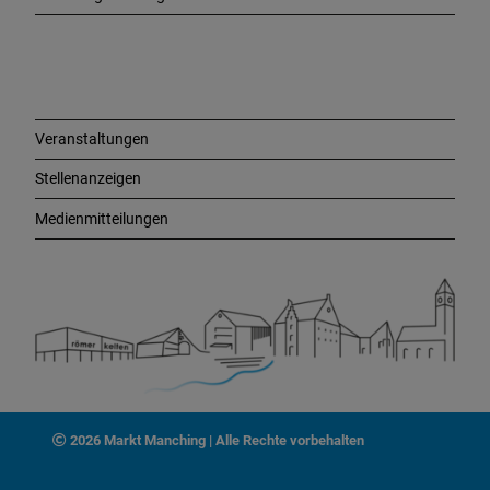
L
i
n
k
s
Veranstaltungen
Stellenanzeigen
Medienmitteilungen
2026 Markt Manching | Alle Rechte vorbehalten