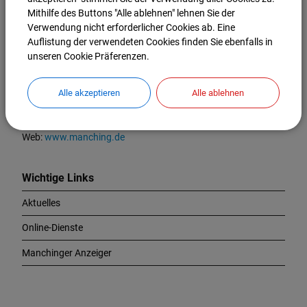
K
Mithilfe des Buttons "Alle ablehnen" lehnen Sie der
o
Markt Manching
Verwendung nicht erforderlicher Cookies ab. Eine
n
Auflistung der verwendeten Cookies finden Sie ebenfalls in
t
Ingolstädter Straße 2
unseren Cookie Präferenzen.
a
85077 Manching
k
t
Alle akzeptieren
Alle ablehnen
Tel.:
08459 85-0
u
Fax:
08459 85-47
n
E-Mail:
info@manching.de
d
Web:
www.manching.de
W
i
c
Wichtige Links
h
Aktuelles
t
i
Online-Dienste
g
e
Manchinger Anzeiger
L
i
n
k