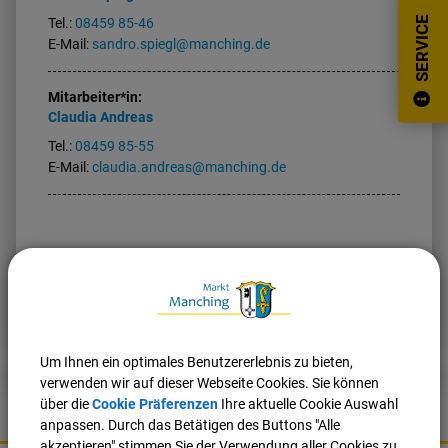
SERVICE
Tel.:
08459 85-46
E-Mail:
sandro.spiegl@manching.de
Mitarbeiter*in:
Claudia
Andreas
Tel.:
08459 85-55
E-Mail:
claudia.andreas@manching.de
Nach oben
Seite drucken
Um Ihnen ein optimales Benutzererlebnis zu bieten,
verwenden wir auf dieser Webseite Cookies. Sie können
über die
Cookie Präferenzen
Ihre aktuelle Cookie Auswahl
anpassen. Durch das Betätigen des Buttons "Alle
akzeptieren" stimmen Sie der Verwendung aller Cookies zu.