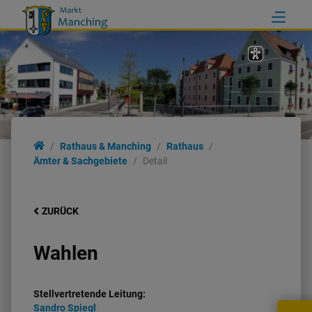
Rathaus & Manching
Rathaus
Ämter & Sachgebiete
Detail
ZURÜCK
Wahlen
Stellvertretende Leitung:
Sandro
Spiegl